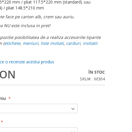
5*220 mm / pliat 117.5*220 mm (standard)
sau
 / pliat 148.5*210 mm
te face pe carton alb, crem sau auriu.
ea NU este inclusa in pret!
ozitie posibilitatea de a realiza accesoriile tiparite
n (
etichete
,
meniuri
,
liste invitati
,
carduri
,
invitatii
ace o recenzie acestui produs
RON
ÎN STOC
SKU
M364
niu