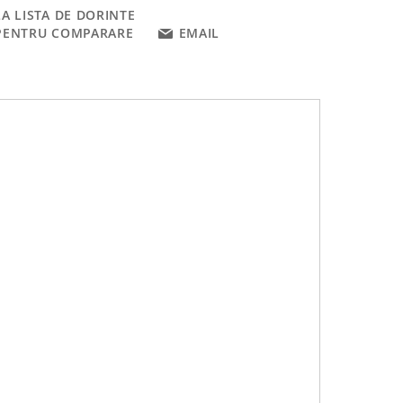
A LISTA DE DORINTE
PENTRU COMPARARE
EMAIL
pentru corectură.
imită pe
Email
sau
WhatsApp
.
p
.