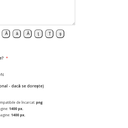
e?
ON
onal - dacă se dorește)
compatibile de încarcat:
png
agine:
1400 px.
magine:
1400 px.