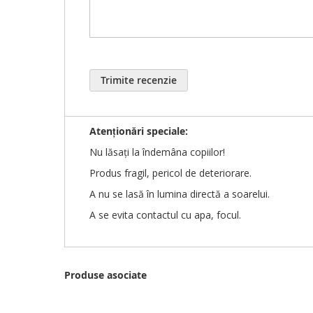
Timp de procesare comandă: 1-14 zile lucrătoare î
Timp livrare în ROMANIA prin CURIER: 1-2 zile luc
Detalii plată:
Trimite recenzie
Acest produs poate fi achitat prin ePay (plata car
Atenționări
speciale
:
Nu lăsați la îndemâna copiilor!
Produs fragil, pericol de deteriorare.
A nu se lasă în lumina directă a soarelui.
A se evita contactul cu apa, focul.
Produse asociate