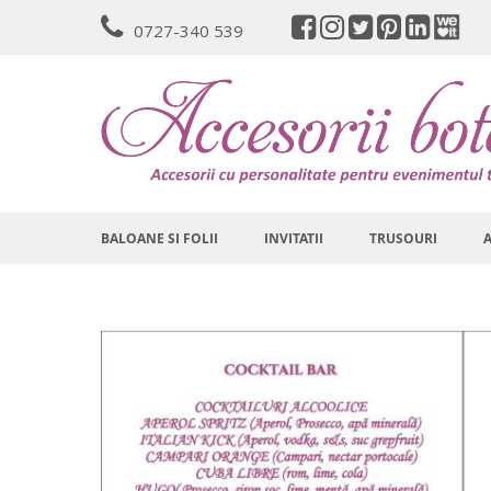
Mergeti
0727-340 539
la
Continut
BALOANE SI FOLII
INVITATII
TRUSOURI
Skip
to
the
end
of
the
images
gallery