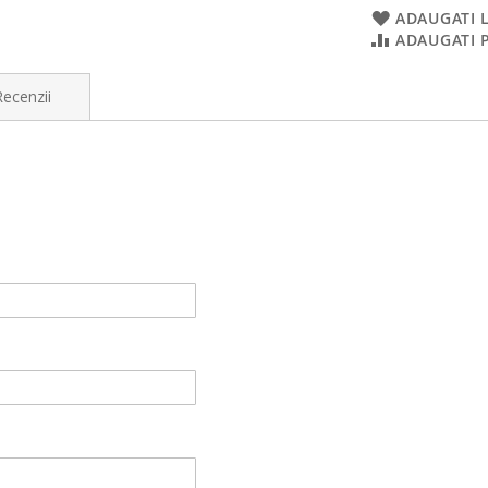
ADAUGATI L
ADAUGATI 
Recenzii
App
sau pe
e-mail
.
ile lucrătoare, veți primi pe e-mail sau WhatsApp o machetă grafică 
literă cu literă) machetă grafică cu textul și datele dumneavoastră pr
dificare vă rugăm să ne-o comunicați
IN SCRIS
pe
email
sau
WhatsAp
ilitatea privind corectitudinea textului tipărit
VĂ APARȚINE
.