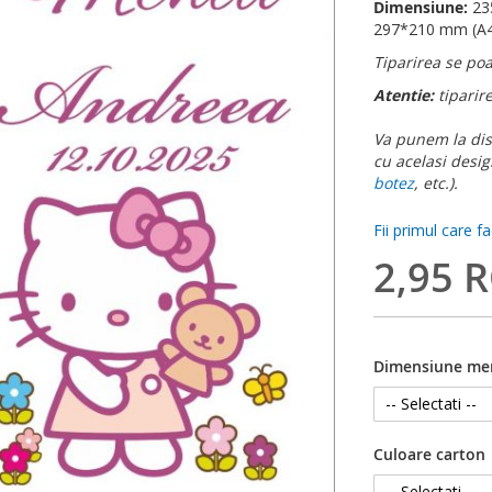
Dimensiune:
23
297*210 mm (A4)
Tiparirea se poa
Atentie:
tiparir
Va punem la disp
cu acelasi desig
botez
, etc.).
Fii primul care f
2,95 
Dimensiune me
Culoare carton