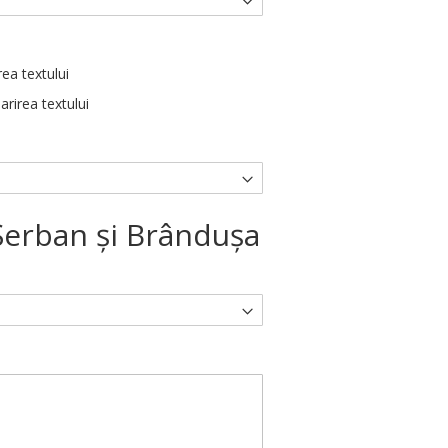
rea textului
arirea textului
Şerban şi Brânduşa