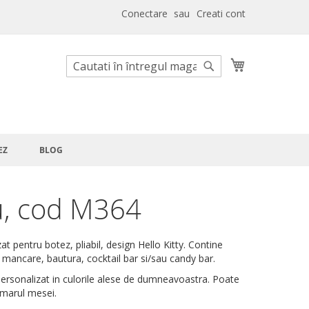
Conectare
Creati cont
Cosul meu
Cautare
Cautare
EZ
BLOG
, cod M364
t pentru botez, pliabil, design Hello Kitty. Contine
u mancare, bautura, cocktail bar si/sau candy bar.
personalizat in culorile alese de dumneavoastra. Poate
umarul mesei.