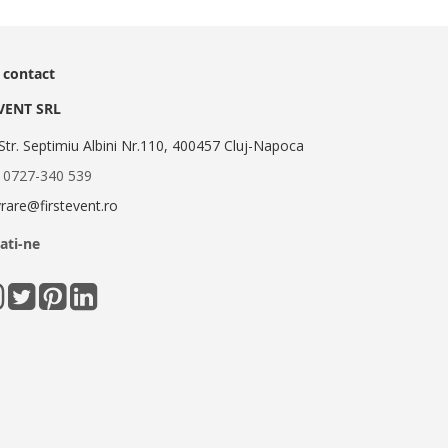
 contact
EVENT SRL
Str. Septimiu Albini Nr.110, 400457 Cluj-Napoca
:
0727-340 539
ivrare@firstevent.ro
ati-ne