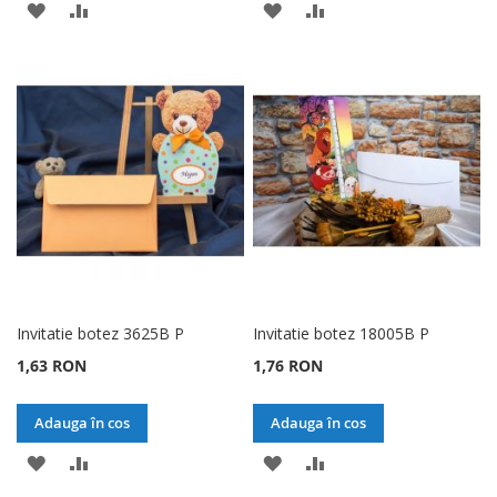
ADAUGATI
ADAUGATI
ADAUGATI
ADAUGATI
LA
PENTRU
LA
PENTRU
LISTA
COMPARARE
LISTA
COMPARARE
DE
DE
DORINTE
DORINTE
Invitatie botez 3625B P
Invitatie botez 18005B P
1,63 RON
1,76 RON
Adauga în cos
Adauga în cos
ADAUGATI
ADAUGATI
ADAUGATI
ADAUGATI