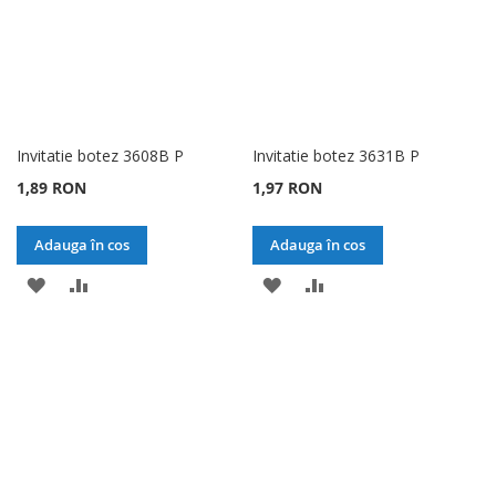
Invitatie botez 3608B P
Invitatie botez 3631B P
1,89 RON
1,97 RON
Adauga în cos
Adauga în cos
ADAUGATI
ADAUGATI
ADAUGATI
ADAUGATI
LA
PENTRU
LA
PENTRU
LISTA
COMPARARE
LISTA
COMPARARE
DE
DE
DORINTE
DORINTE