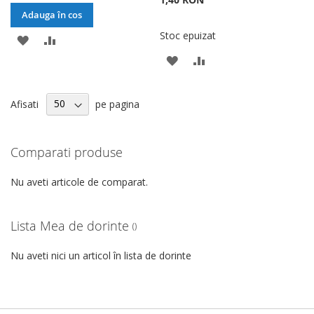
Adauga în cos
Stoc epuizat
ADAUGATI
ADAUGATI
ADAUGATI
ADAUGATI
LA
PENTRU
LA
PENTRU
LISTA
COMPARARE
Afisati
pe pagina
LISTA
COMPARARE
DE
DE
DORINTE
Comparati produse
DORINTE
Nu aveti articole de comparat.
Lista Mea de dorinte
Nu aveti nici un articol în lista de dorinte