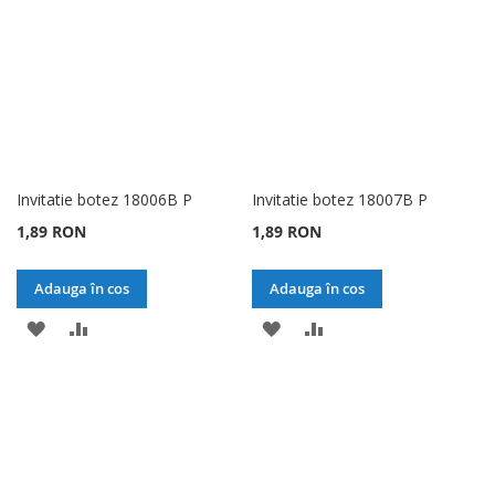
DORINTE
DORINTE
Invitatie botez 18006B P
Invitatie botez 18007B P
1,89 RON
1,89 RON
Adauga în cos
Adauga în cos
ADAUGATI
ADAUGATI
ADAUGATI
ADAUGATI
LA
PENTRU
LA
PENTRU
LISTA
COMPARARE
LISTA
COMPARARE
DE
DE
DORINTE
DORINTE