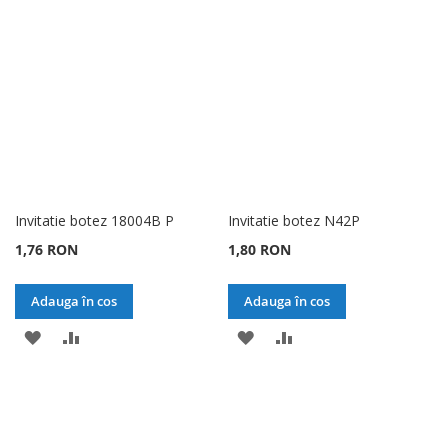
DE
DE
DORINTE
DORINTE
Invitatie botez 18004B P
Invitatie botez N42P
1,76 RON
1,80 RON
Adauga în cos
Adauga în cos
ADAUGATI
ADAUGATI
ADAUGATI
ADAUGATI
LA
PENTRU
LA
PENTRU
LISTA
COMPARARE
LISTA
COMPARARE
DE
DE