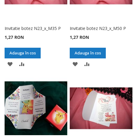
Invitatie botez N23_x_M35 P
Invitatie botez N23_x_M50 P
1,27 RON
1,27 RON
Adauga în cos
Adauga în cos
ADAUGATI
ADAUGATI
ADAUGATI
ADAUGATI
LA
PENTRU
LA
PENTRU
LISTA
COMPARARE
LISTA
COMPARARE
DE
DE
DORINTE
DORINTE