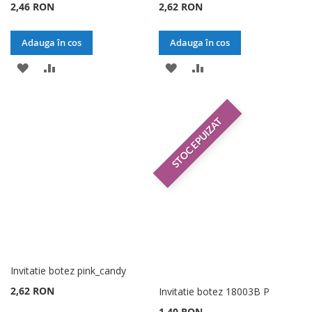
2,46 RON
2,62 RON
Adauga în cos
Adauga în cos
ADAUGATI
ADAUGATI
ADAUGATI
ADAUGATI
LA
PENTRU
LA
PENTRU
LISTA
COMPARARE
LISTA
COMPARARE
STOC EPUIZAT
DE
DE
DORINTE
DORINTE
Invitatie botez pink_candy
2,62 RON
Invitatie botez 18003B P
1,40 RON