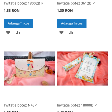
Invitatie botez 18002B P
Invitatie botez 3612B P
1,33 RON
1,35 RON
Adauga în cos
Adauga în cos
ADAUGATI
ADAUGATI
ADAUGATI
ADAUGATI
LA
PENTRU
LA
PENTRU
LISTA
COMPARARE
LISTA
COMPARARE
DE
DE
DORINTE
DORINTE
Invitatie botez N43P
Invitatie botez 18000B P