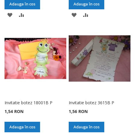
Adauga în cos
Adauga în cos
ADAUGATI
ADAUGATI
ADAUGATI
ADAUGATI
LA
PENTRU
LA
PENTRU
LISTA
COMPARARE
LISTA
COMPARARE
DE
DE
DORINTE
DORINTE
Invitatie botez 18001B P
Invitatie botez 3615B P
1,54 RON
1,56 RON
Adauga în cos
Adauga în cos