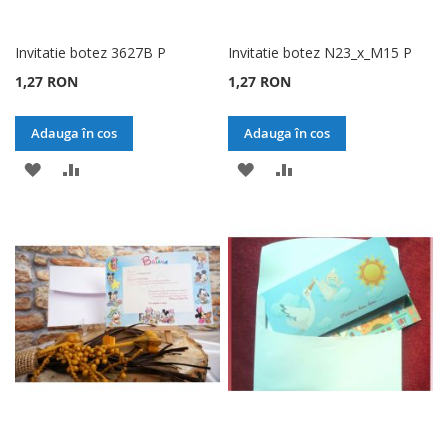
Invitatie botez 3627B P
Invitatie botez N23_x_M15 P
1,27 RON
1,27 RON
Adauga în cos
Adauga în cos
ADAUGATI
ADAUGATI
ADAUGATI
ADAUGATI
LA
PENTRU
LA
PENTRU
LISTA
COMPARARE
LISTA
COMPARARE
DE
DE
DORINTE
DORINTE