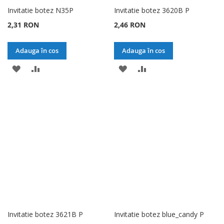
Invitatie botez N35P
Invitatie botez 3620B P
2,31 RON
2,46 RON
Adauga în cos
Adauga în cos
ADAUGATI
ADAUGATI
ADAUGATI
ADAUGATI
LA
PENTRU
LA
PENTRU
LISTA
COMPARARE
LISTA
COMPARARE
DE
DE
DORINTE
DORINTE
Invitatie botez 3621B P
Invitatie botez blue_candy P