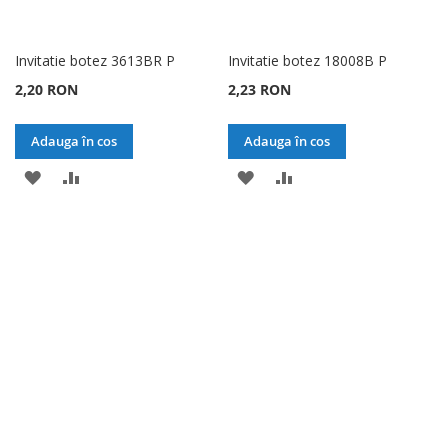
Invitatie botez 3613BR P
Invitatie botez 18008B P
2,20 RON
2,23 RON
Adauga în cos
Adauga în cos
ADAUGATI
ADAUGATI
ADAUGATI
ADAUGATI
LA
PENTRU
LA
PENTRU
LISTA
COMPARARE
LISTA
COMPARARE
DE
DE
DORINTE
DORINTE