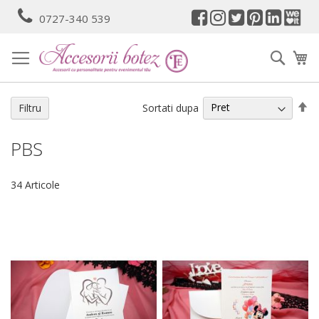
Mergeti
0727-340 539
la
Continut
Cauta
Co
Se
Sortati dupa
Filtru
de
PBS
34
Articole