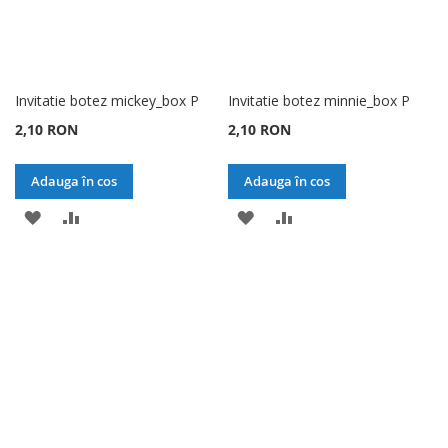
Invitatie botez mickey_box P
Invitatie botez minnie_box P
2,10 RON
2,10 RON
Adauga în cos
Adauga în cos
ADAUGATI
ADAUGATI
ADAUGATI
ADAUGATI
LA
PENTRU
LA
PENTRU
LISTA
COMPARARE
LISTA
COMPARARE
DE
DE
DORINTE
DORINTE