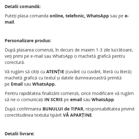
Detalii comandă:
Puteți plasa comanda
online, telefonic, WhatsApp
sau pe
e-
mail
.
Personalizare produs:
După plasarea comenzii, în decurs de maxim 1-3 zile lucrătoare,
veți primi pe e-mail sau WhatsApp o machetă grafică pentru
corectură.
Vă rugăm să citiți cu
ATENȚIE
(cuvânt cu cuvânt, literă cu literă)
machetă grafică cu textul și datele dumneavoastră primită
pe
Email
sau
WhatsApp
.
Pentru rapiditatea finalizării comenzii, orice modificare vă rugăm
să ne-o comunicați
IN SCRIS
pe
email
sau
WhatsApp
.
După confirmarea
BUNULUI de TIPAR
, responsabilitatea privind
corectitudinea textului tipărit
VĂ APARȚINE
.
Detalii livrare: