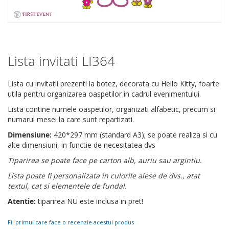
Lista invitati LI364
Skip
to
the
Lista cu invitatii prezenti la botez, decorata cu Hello Kitty, foarte
beginning
utila pentru organizarea oaspetilor in cadrul evenimentului.
of
Lista contine numele oaspetilor, organizati alfabetic, precum si
the
numarul mesei la care sunt repartizati.
images
gallery
Dimensiune:
420*297 mm (standard A3); se poate realiza si cu
alte dimensiuni, in functie de necesitatea dvs
Tiparirea se poate face pe carton alb, auriu sau argintiu.
Lista poate fi personalizata in culorile alese de dvs., atat
textul, cat si elementele de fundal.
Atentie:
tiparirea NU este inclusa in pret!
Fii primul care face o recenzie acestui produs