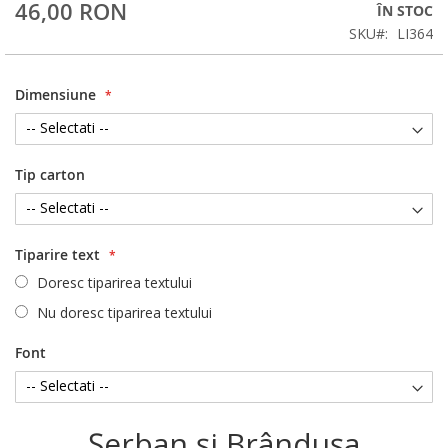
46,00 RON
ÎN STOC
SKU
LI364
Dimensiune
Tip carton
Tiparire text
Doresc tiparirea textului
Nu doresc tiparirea textului
Font
Şerban şi Brânduşa