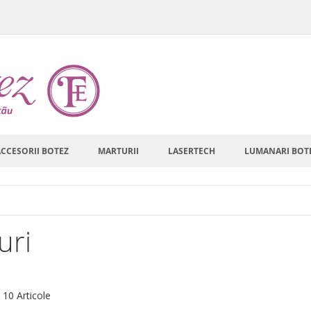
ACCESORII BOTEZ
MARTURII
LASERTECH
LUMANARI BOT
uri
are
a
10
Articole