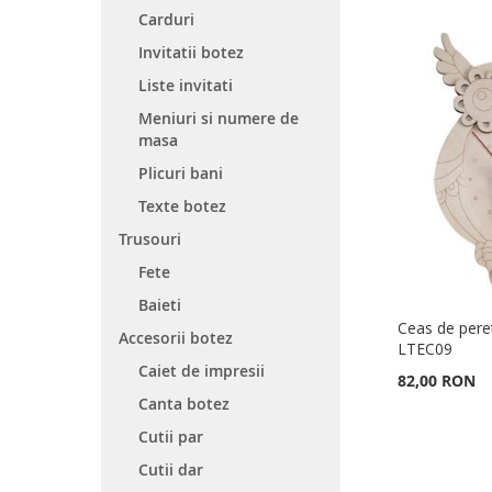
Carduri
Invitatii botez
Liste invitati
Meniuri si numere de
masa
Plicuri bani
Texte botez
Trusouri
Fete
Baieti
Ceas de pere
Accesorii botez
LTEC09
Caiet de impresii
82,00 RON
Canta botez
Adauga în cos
Adauga în cos
Adauga în cos
Adauga în cos
Cutii par
ADAUGATI
ADAUGATI
ADAUGATI
ADAUGATI
Cutii dar
LA
ADAUGATI