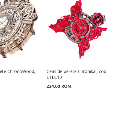
rete ChronoWood,
Ceas de perete Chronikal, cod
6
LTEC10
N
234,00 RON