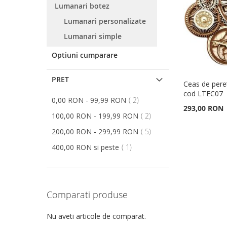
Lumanari botez
DE
COMPARARE
DE
COMPARARE
DE
COMPARARE
DE
COMPARARE
Lumanari personalizate
DORINTE
DORINTE
DORINTE
DORINTE
Lumanari simple
Optiuni cumparare
PRET
Ceas de pere
cod LTEC07
articol
0,00 RON
-
99,99 RON
2
293,00 RON
articol
100,00 RON
-
199,99 RON
2
Adauga în cos
Adauga în cos
articol
200,00 RON
-
299,99 RON
5
ADAUGATI
ADAUGATI
articol
400,00 RON
si peste
1
LA
ADAUGATI
LA
ADAUGATI
LISTA
PENTRU
LISTA
PENTRU
Comparati produse
DE
COMPARARE
DE
COMPARARE
Nu aveti articole de comparat.
DORINTE
DORINTE