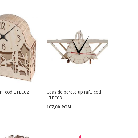
n, cod LTEC02
Ceas de perete tip raft, cod
LTEC03
N
107,00 RON