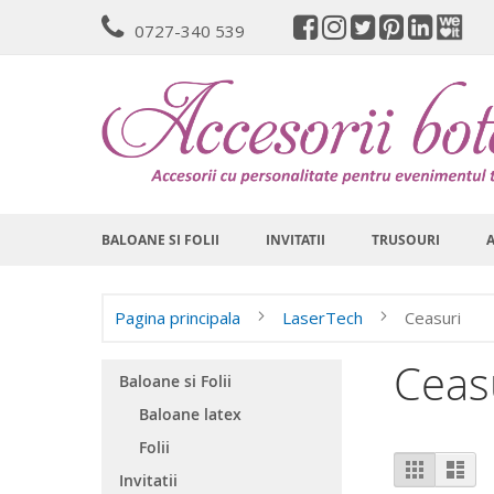
Mergeti
0727-340 539
la
Continut
BALOANE SI FOLII
INVITATII
TRUSOURI
Pagina principala
LaserTech
Ceasuri
Ceas
Baloane si Folii
Baloane latex
Folii
Vizualiz
Grila
List
Invitatii
ca