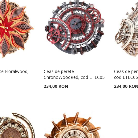
te Floralwood,
Ceas de perete
Ceas de pe
ChronoWoodRed, cod LTEC05
cod LTEC0
234,00 RON
234,00 RO