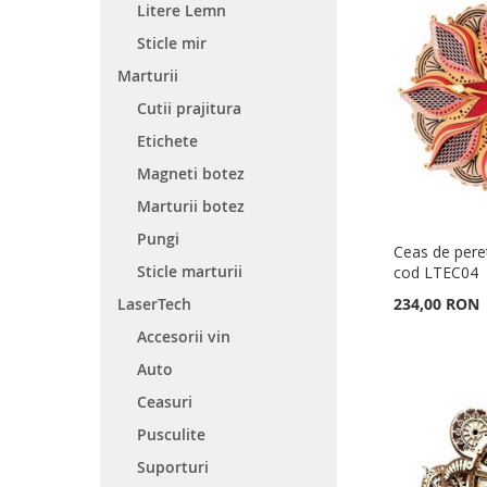
LA
ADAUGATI
LA
ADAUGATI
LA
ADAUGATI
Litere Lemn
LISTA
PENTRU
Sticle mir
LISTA
PENTRU
LISTA
PENTRU
LISTA
PENTRU
DE
COMPARARE
Marturii
DE
COMPARARE
DE
COMPARARE
DE
COMPARARE
DORINTE
Cutii prajitura
DORINTE
DORINTE
DORINTE
Etichete
Magneti botez
Marturii botez
Pungi
Ceas de pere
Sticle marturii
cod LTEC04
LaserTech
234,00 RON
Accesorii vin
Adauga în cos
Adauga în cos
Adauga în cos
Adauga în cos
Auto
ADAUGATI
ADAUGATI
ADAUGATI
ADAUGATI
Ceasuri
LA
ADAUGATI
LA
ADAUGATI
LA
ADAUGATI
LA
ADAUGATI
Pusculite
LISTA
PENTRU
LISTA
PENTRU
LISTA
PENTRU
LISTA
PENTRU
Suporturi