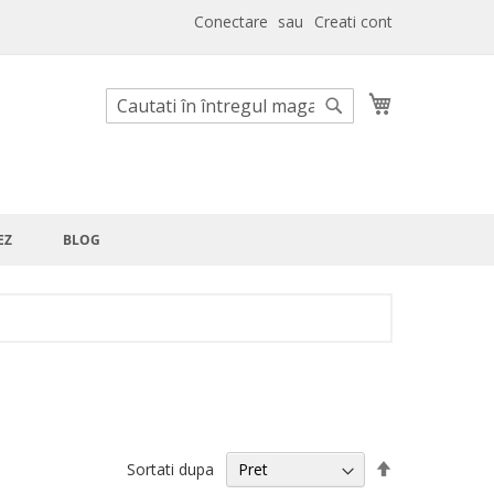
Conectare
Creati cont
Cosul meu
Cautare
Cautare
EZ
BLOG
Setati
Sortati dupa
descendent