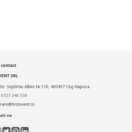
 contact
EVENT SRL
Str. Septimiu Albini Nr.110, 400457 Cluj-Napoca
:
0727-340 539
ivrare@firstevent.ro
ati-ne