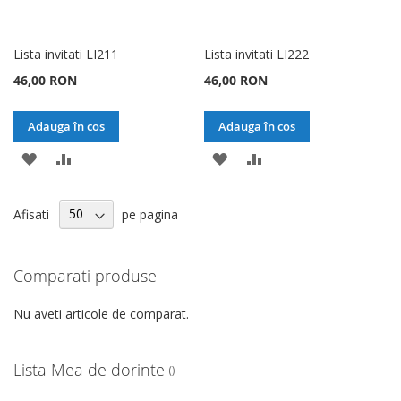
Lista invitati LI211
Lista invitati LI222
46,00 RON
46,00 RON
Adauga în cos
Adauga în cos
ADAUGATI
ADAUGATI
ADAUGATI
ADAUGATI
LA
PENTRU
LA
PENTRU
Afisati
pe pagina
LISTA
COMPARARE
LISTA
COMPARARE
DE
DE
Comparati produse
DORINTE
DORINTE
Nu aveti articole de comparat.
Lista Mea de dorinte