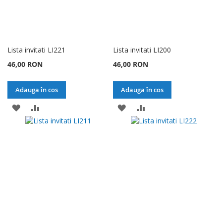
Lista invitati LI221
Lista invitati LI200
46,00 RON
46,00 RON
Adauga în cos
Adauga în cos
ADAUGATI
ADAUGATI
ADAUGATI
ADAUGATI
LA
PENTRU
LA
PENTRU
LISTA
COMPARARE
LISTA
COMPARARE
DE
DE
DORINTE
DORINTE