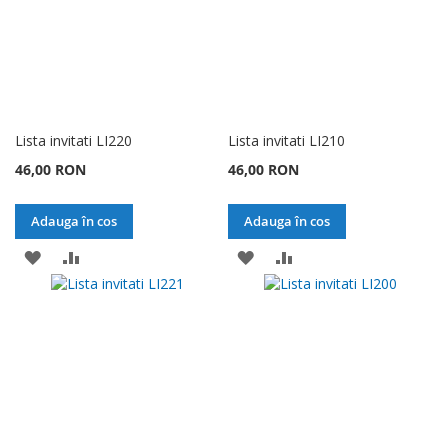
Lista invitati LI220
Lista invitati LI210
46,00 RON
46,00 RON
Adauga în cos
Adauga în cos
ADAUGATI
ADAUGATI
ADAUGATI
ADAUGATI
LA
PENTRU
LA
PENTRU
LISTA
COMPARARE
LISTA
COMPARARE
DE
DE
DORINTE
DORINTE