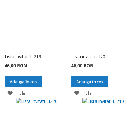
DORINTE
DORINTE
Lista invitati LI219
Lista invitati LI209
46,00 RON
46,00 RON
Adauga în cos
Adauga în cos
ADAUGATI
ADAUGATI
ADAUGATI
ADAUGATI
LA
PENTRU
LA
PENTRU
LISTA
COMPARARE
LISTA
COMPARARE
DE
DE
DORINTE
DORINTE