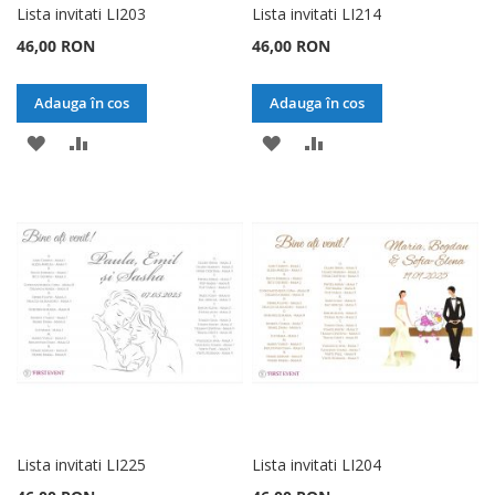
Lista invitati LI203
Lista invitati LI214
46,00 RON
46,00 RON
Adauga în cos
Adauga în cos
ADAUGATI
ADAUGATI
ADAUGATI
ADAUGATI
LA
PENTRU
LA
PENTRU
LISTA
COMPARARE
LISTA
COMPARARE
DE
DE
DORINTE
DORINTE
Lista invitati LI225
Lista invitati LI204