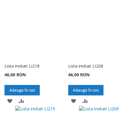
DE
DE
DORINTE
DORINTE
Lista invitati LI218
Lista invitati LI208
46,00 RON
46,00 RON
Adauga în cos
Adauga în cos
ADAUGATI
ADAUGATI
ADAUGATI
ADAUGATI
LA
PENTRU
LA
PENTRU
LISTA
COMPARARE
LISTA
COMPARARE
DE
DE