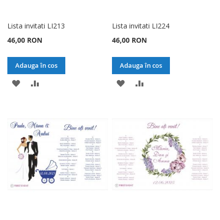
Lista invitati LI213
Lista invitati LI224
46,00 RON
46,00 RON
Adauga în cos
Adauga în cos
ADAUGATI
ADAUGATI
ADAUGATI
ADAUGATI
LA
PENTRU
LA
PENTRU
LISTA
COMPARARE
LISTA
COMPARARE
DE
DE
DORINTE
DORINTE