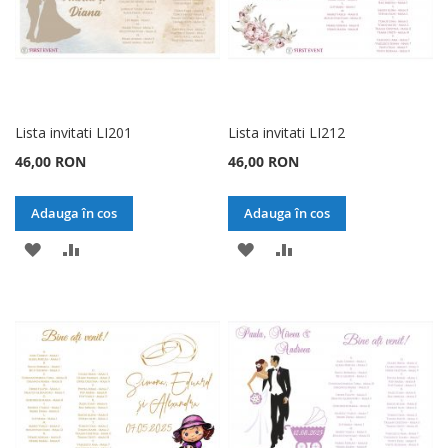
Lista invitati LI201
Lista invitati LI212
46,00 RON
46,00 RON
Adauga în cos
Adauga în cos
ADAUGATI
ADAUGATI
ADAUGATI
ADAUGATI
LA
PENTRU
LA
PENTRU
LISTA
COMPARARE
LISTA
COMPARARE
DE
DE
DORINTE
DORINTE