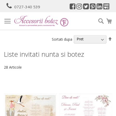
Mergeti
0727-340 539
la
Continut
Cauta
Co
Se
Sortati dupa
de
Liste invitati nunta si botez
28
Articole