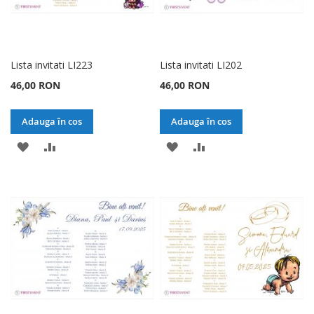
Lista invitati LI223
Lista invitati LI202
46,00 RON
46,00 RON
Adauga în cos
Adauga în cos
ADAUGATI
ADAUGATI
ADAUGATI
ADAUGATI
LA
PENTRU
LA
PENTRU
LISTA
COMPARARE
LISTA
COMPARARE
DE
DE
DORINTE
DORINTE