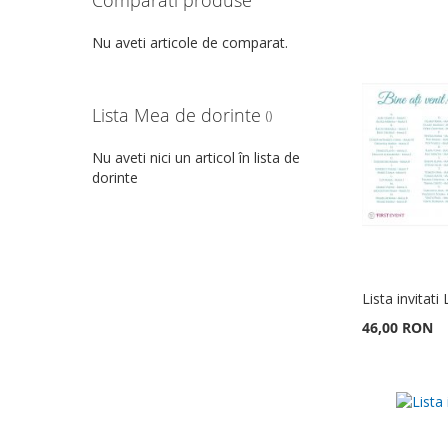
Comparati produse
Nu aveti articole de comparat.
Lista Mea de dorinte
Nu aveti nici un articol în lista de
dorinte
Lista invitati
46,00 RON
Adauga în cos
Adauga în cos
Adauga în cos
Adauga în cos
ADAUGATI
ADAUGATI
ADAUGATI
ADAUGATI
LA
ADAUGATI
LA
ADAUGATI
LA
ADAUGATI
LA
ADAUGATI