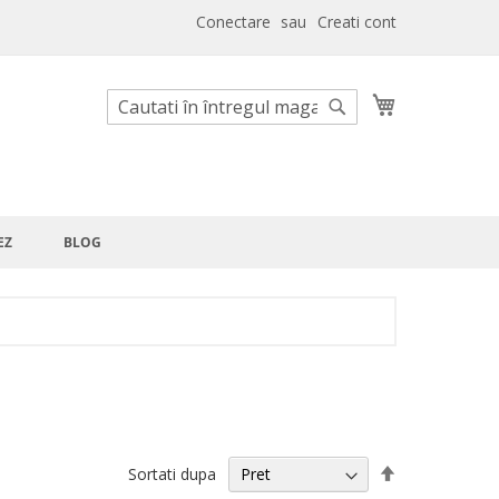
Conectare
Creati cont
Cosul meu
Cautare
Cautare
EZ
BLOG
Setati
Sortati dupa
descendent