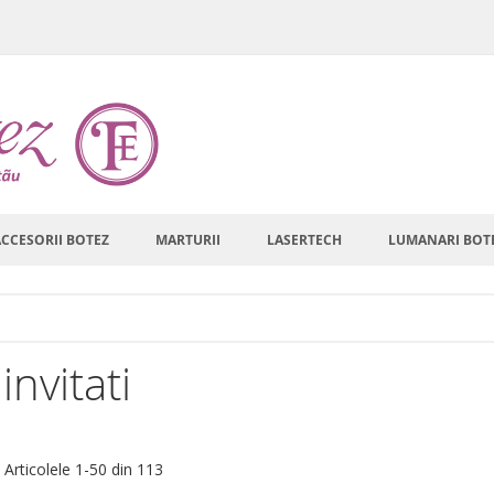
ACCESORII BOTEZ
MARTURII
LASERTECH
LUMANARI BOT
invitati
are
a
Articolele
1
-
50
din
113