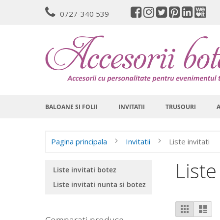
Mergeti
0727-340 539
la
Continut
BALOANE SI FOLII
INVITATII
TRUSOURI
Pagina principala
Invitatii
Liste invitati
Liste 
Liste invitati botez
Liste invitati nunta si botez
Vizualiz
Grila
List
ca