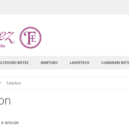
ACCESORII BOTEZ
MARTURII
LASERTECH
LUMANARI BOT
Telefon
fon
are
a
6
Articole