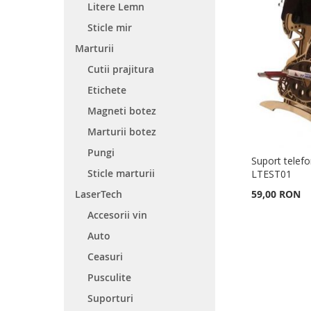
LA
ADAUGATI
LA
ADAUGATI
LA
ADAUGATI
LA
ADAUGATI
Litere Lemn
Sticle mir
LISTA
PENTRU
LISTA
PENTRU
LISTA
PENTRU
LISTA
PENTRU
Marturii
DE
COMPARARE
DE
COMPARARE
DE
COMPARARE
DE
COMPARARE
Cutii prajitura
DORINTE
DORINTE
DORINTE
DORINTE
Etichete
Magneti botez
Marturii botez
Pungi
Suport telef
Sticle marturii
LTEST01
LaserTech
59,00 RON
Accesorii vin
Adauga în cos
Adauga în cos
Auto
ADAUGATI
ADAUGATI
Ceasuri
LA
ADAUGATI
LA
ADAUGATI
Pusculite
LISTA
PENTRU
LISTA
PENTRU
Suporturi