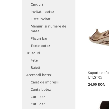
Carduri
Invitatii botez
Liste invitati
Meniuri si numere de
masa
Plicuri bani
Texte botez
Trusouri
Fete
Baieti
Suport telefo
Accesorii botez
LTEST05
Caiet de impresii
24,00 RON
Canta botez
Adauga în cos
Adauga în cos
Adauga în cos
Adauga în cos
Cutii par
ADAUGATI
ADAUGATI
ADAUGATI
ADAUGATI
Cutii dar