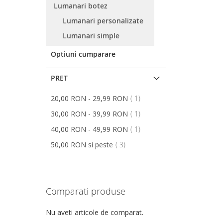
Lumanari botez
DE
COMPARARE
DE
COMPARARE
Lumanari personalizate
DORINTE
DORINTE
Lumanari simple
Optiuni cumparare
PRET
articol
20,00 RON
-
29,99 RON
1
articol
30,00 RON
-
39,99 RON
1
articol
40,00 RON
-
49,99 RON
1
articol
50,00 RON
si peste
3
Comparati produse
Nu aveti articole de comparat.