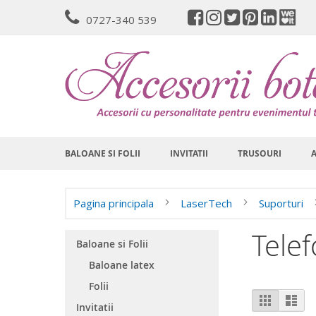
Mergeti
0727-340 539
la
Continut
BALOANE SI FOLII
INVITATII
TRUSOURI
Pagina principala
LaserTech
Suporturi
Tele
Baloane si Folii
Baloane latex
Folii
Vizualiz
Grila
List
Invitatii
ca