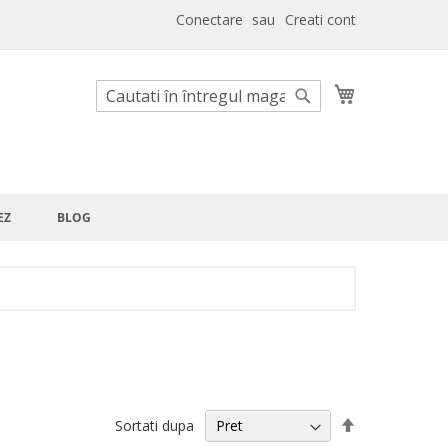
Conectare
Creati cont
Cosul meu
Cautare
Cautare
EZ
BLOG
Setati
Sortati dupa
descendent