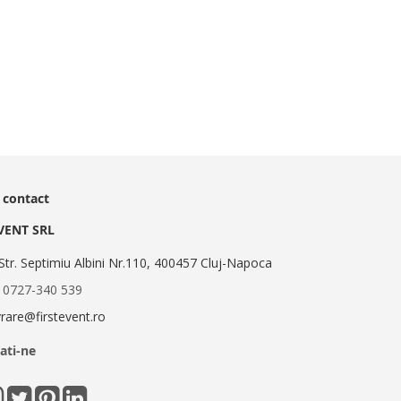
 contact
EVENT SRL
Str. Septimiu Albini Nr.110, 400457 Cluj-Napoca
:
0727-340 539
ivrare@firstevent.ro
ati-ne