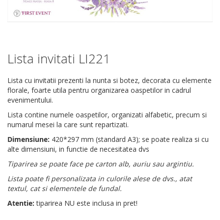
Lista invitati LI221
Skip
to
the
Lista cu invitatii prezenti la nunta si botez, decorata cu elemente
beginning
florale, foarte utila pentru organizarea oaspetilor in cadrul
of
evenimentului.
the
Lista contine numele oaspetilor, organizati alfabetic, precum si
images
numarul mesei la care sunt repartizati.
gallery
Dimensiune:
420*297 mm (standard A3); se poate realiza si cu
alte dimensiuni, in functie de necesitatea dvs
Tiparirea se poate face pe carton alb, auriu sau argintiu.
Lista poate fi personalizata in culorile alese de dvs., atat
textul, cat si elementele de fundal.
Atentie:
tiparirea NU este inclusa in pret!