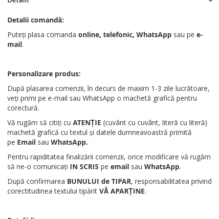
Detalii comandă:
Puteți plasa comanda
online, telefonic, WhatsApp
sau pe
e-
mail
.
Personalizare produs:
După plasarea comenzii, în decurs de maxim 1-3 zile lucrătoare,
veți primi pe e-mail sau WhatsApp o machetă grafică pentru
corectură.
Vă rugăm să citiți cu
ATENȚIE
(cuvânt cu cuvânt, literă cu literă)
machetă grafică cu textul și datele dumneavoastră primită
pe
Email
sau
WhatsApp
.
Pentru rapiditatea finalizării comenzii, orice modificare vă rugăm
să ne-o comunicați
IN SCRIS
pe
email
sau
WhatsApp
.
După confirmarea
BUNULUI de TIPAR
, responsabilitatea privind
corectitudinea textului tipărit
VĂ APARȚINE
.