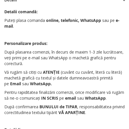
Detalii comandă:
Puteți plasa comanda
online, telefonic, WhatsApp
sau pe
e-
mail
.
Personalizare produs:
După plasarea comenzii, în decurs de maxim 1-3 zile lucrătoare,
veți primi pe e-mail sau WhatsApp o machetă grafică pentru
corectură.
Vă rugăm să citiți cu
ATENȚIE
(cuvânt cu cuvânt, literă cu literă)
machetă grafică cu textul și datele dumneavoastră primită
pe
Email
sau
WhatsApp
.
Pentru rapiditatea finalizării comenzii, orice modificare vă rugăm
să ne-o comunicați
IN SCRIS
pe
email
sau
WhatsApp
.
După confirmarea
BUNULUI de TIPAR
, responsabilitatea privind
corectitudinea textului tipărit
VĂ APARȚINE
.