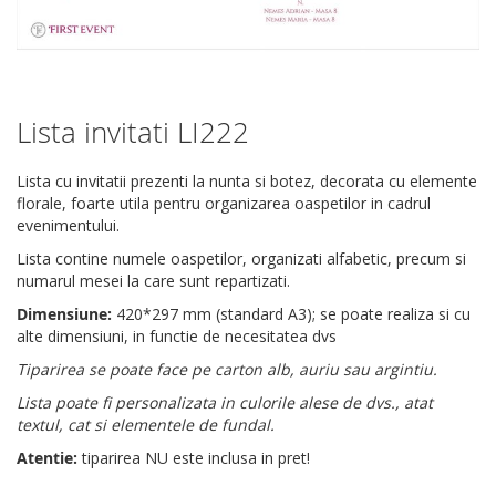
Lista invitati LI222
Skip
to
the
Lista cu invitatii prezenti la nunta si botez, decorata cu elemente
beginning
florale, foarte utila pentru organizarea oaspetilor in cadrul
of
evenimentului.
the
Lista contine numele oaspetilor, organizati alfabetic, precum si
images
numarul mesei la care sunt repartizati.
gallery
Dimensiune:
420*297 mm (standard A3); se poate realiza si cu
alte dimensiuni, in functie de necesitatea dvs
Tiparirea se poate face pe carton alb, auriu sau argintiu.
Lista poate fi personalizata in culorile alese de dvs., atat
textul, cat si elementele de fundal.
Atentie:
tiparirea NU este inclusa in pret!