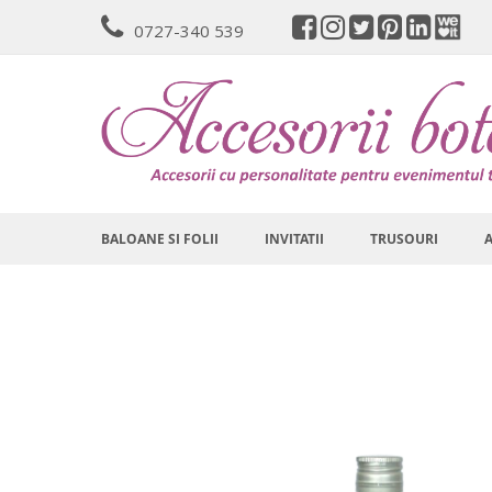
Mergeti
0727-340 539
la
Continut
BALOANE SI FOLII
INVITATII
TRUSOURI
Skip
to
the
end
of
the
images
gallery