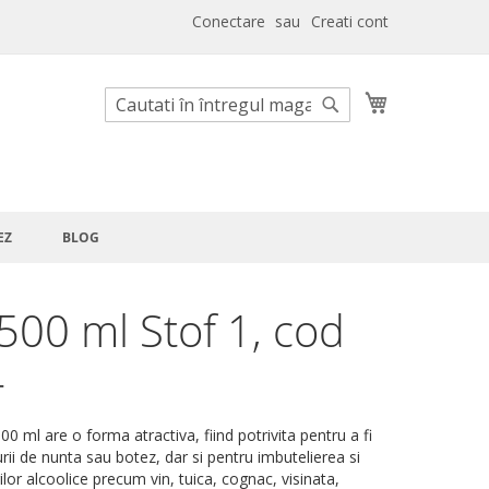
Conectare
Creati cont
Cosul meu
Cautare
Cautare
EZ
BLOG
 500 ml Stof 1, cod
4
500 ml are o forma atractiva, fiind potrivita pentru a fi
rii de nunta sau botez, dar si pentru imbutelierea si
lor alcoolice precum vin, tuica, cognac, visinata,