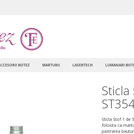
ACCESORII BOTEZ
MARTURII
LASERTECH
LUMANARI BOT
Sticla
ST35
Sticla Stof 1 de 
folosita ca martu
pastrarea bauturi