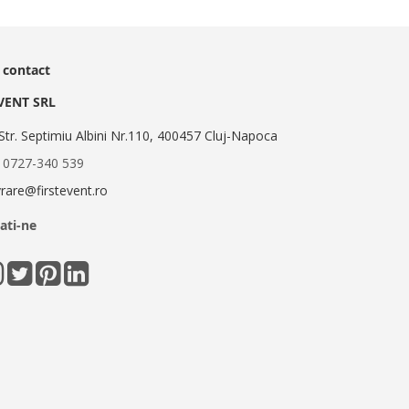
 contact
EVENT SRL
Str. Septimiu Albini Nr.110, 400457 Cluj-Napoca
:
0727-340 539
ivrare@firstevent.ro
ati-ne