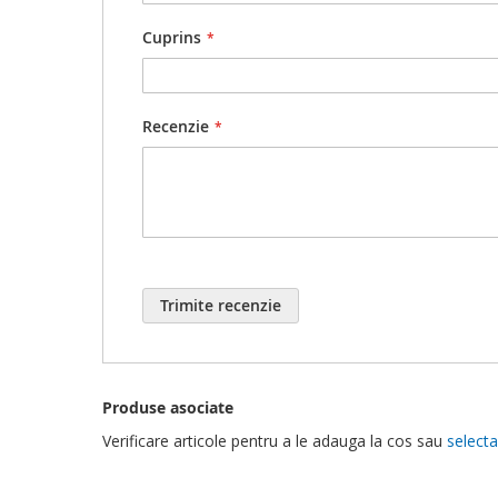
Informatii
taxa de livrare
.
Cuprins
Nu exista comanda minima pe acest website.
Atentionari speciale:
Nu lasati la indemana copiilor!
Recenzie
Produs fragil, pericol de spargere.
Trimite recenzie
Produse asociate
Verificare articole pentru a le adauga la cos sau
selecta