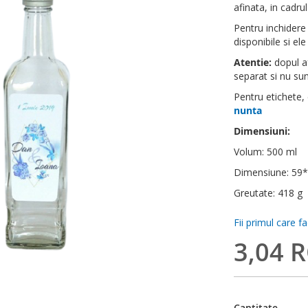
afinata, in cadru
Pentru inchidere
disponibile si ele
Atentie:
dopul af
separat si nu sunt
Pentru etichete,
nunta
Dimensiuni:
Volum: 500 ml
Dimensiune: 5
Greutate: 418 g
Fii primul care f
3,04 
Cantitate