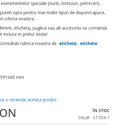
l evenimentelor speciale (nunti, botezuri, petreceri).
 puteti opta pentru mai multe tipuri de dopuri/capace,
 in oferta noastra.
erent, eticheta, paglica sau alt accesoriu se comanda
 incluse in pretul sticlei!
 consultati rubrica noastra de
etichete
,
etichete
9*59*260 mm
ace o recenzie acestui produs
RON
ÎN STOC
SKU
ST354-1