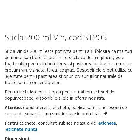
Sticla 200 ml Vin, cod ST205
Skip
to
the
Sticla Vin de 200 ml este potrivita pentru a fi folosita ca marturii
beginning
de nunta sau botez, dar, fiind o sticla cu design placut, este
of
foarte utila pentru imbutelierea si pastrarea bauturilor alcoolice
the
precum vin, visinata, tuica, cognac. Gospodinele o pot utiliza cu
images
lejeritate pentru pastrarea siropurilor, sucurilor naturale de
gallery
fructe sau a concentratelor.
Pentru inchidere puteti opta pentru mai multe tipuri de
dopuri/capace, disponibile si ele in oferta noastra.
Atentie:
dopul aferent, eticheta, paglica sau alt accesoriu se
comanda separat si nu sunt incluse in pretul sticlei!
Pentru etichete, consultati rubrica noastra de
etichete
,
etichete nunta
Dimensiuni: