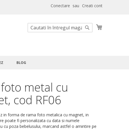
Conectare
Creati cont
Cosul meu
Cautare
Cautare
EZ
BLOG
foto metal cu
t, cod RF06
z in forma de rama foto metalica cu magnet, in
are poate fi personalizata cu data si numele
u cu poza bebelusului, marcand astfel o amintire pe