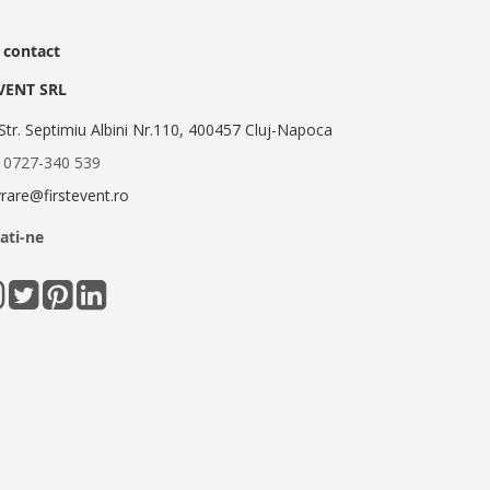
 contact
EVENT SRL
Str. Septimiu Albini Nr.110, 400457 Cluj-Napoca
:
0727-340 539
ivrare@firstevent.ro
ati-ne