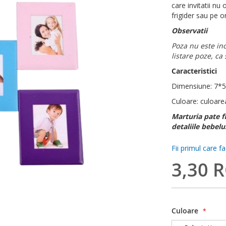
care invitatii nu
frigider sau pe o
Observatii
Poza nu este inc
listare poze, ca
Caracteristici
Dimensiune: 7*
Culoare: culoare
Marturia pate f
detaliile bebelu
Fii primul care f
3,30 
Culoare