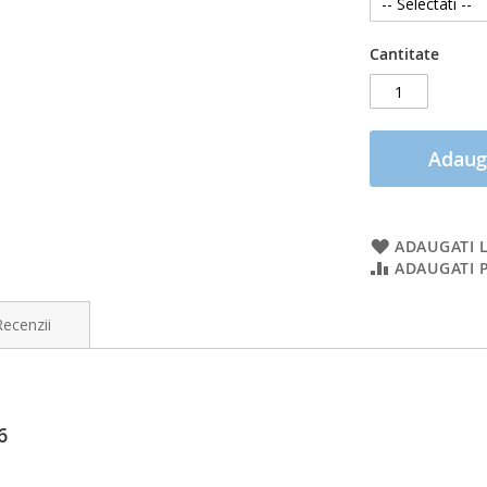
Cantitate
Adaug
ADAUGATI L
ADAUGATI 
Recenzii
r, ramburs sau cash la sediul FirstEvent
6