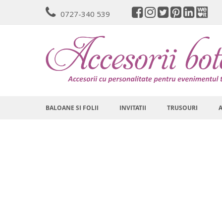
Mergeti
0727-340 539
la
Continut
BALOANE SI FOLII
INVITATII
TRUSOURI
Skip
to
the
end
of
the
images
gallery