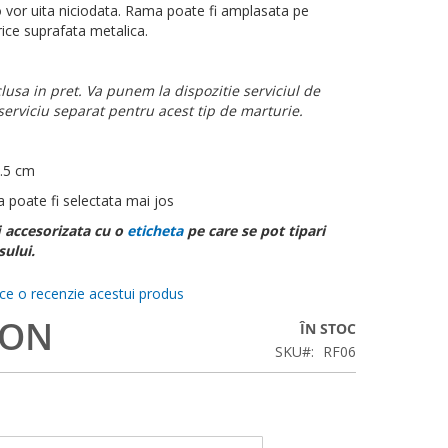
 o vor uita niciodata. Rama poate fi amplasata pe
rice suprafata metalica.
lusa in pret. Va punem la dispozitie serviciul de
 serviciu separat pentru acest tip de marturie.
5.5 cm
a poate fi selectata mai jos
i accesorizata cu o
eticheta
pe care se pot tipari
sului.
ace o recenzie acestui produs
RON
ÎN STOC
SKU
RF06