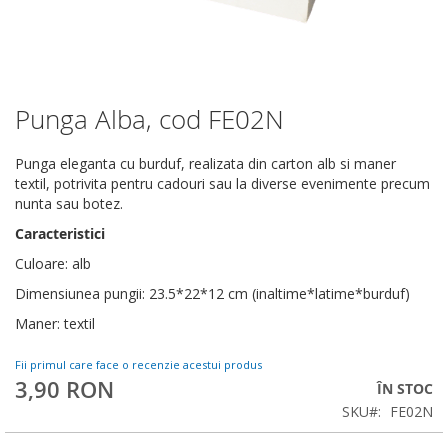
Punga Alba, cod FE02N
Skip
to
the
Punga eleganta cu burduf, realizata din carton alb si maner
beginning
textil, potrivita pentru cadouri sau la diverse evenimente precum
of
nunta sau botez.
the
Caracteristici
images
gallery
Culoare: alb
Dimensiunea pungii: 23.5*22*12 cm (inaltime*latime*burduf)
Maner: textil
Fii primul care face o recenzie acestui produs
3,90 RON
ÎN STOC
SKU
FE02N