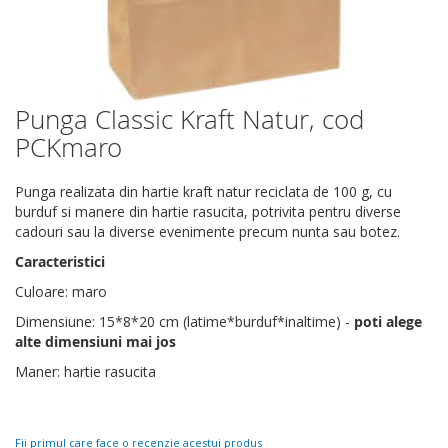
Punga Classic Kraft Natur, cod
Skip
to
PCKmaro
the
beginning
Punga realizata din hartie kraft natur reciclata de 100 g, cu
of
burduf si manere din hartie rasucita, potrivita pentru diverse
the
cadouri sau la diverse evenimente precum nunta sau botez.
images
gallery
Caracteristici
Culoare: maro
Dimensiune: 15*8*20 cm (latime*burduf*inaltime) -
poti alege
alte dimensiuni mai jos
Maner: hartie rasucita
Fii primul care face o recenzie acestui produs