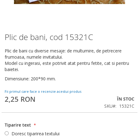
Plic de bani, cod 15321C
Skip
to
the
Plic de bani cu diverse mesaje: de multumire, de petrecere
beginning
frumoasa, numele invitatului.
of
Model cu ingerasi, este potrivit atat pentru fetite, cat si pentru
the
baietei.
images
Dimensiune: 200*90 mm.
gallery
Fii primul care face o recenzie acestui produs
2,25 RON
ÎN STOC
SKU
15321C
Tiparire text
Doresc tiparirea textului