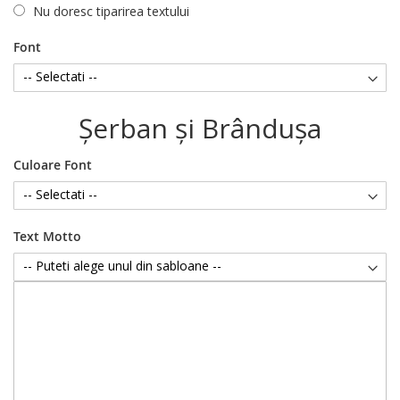
Nu doresc tiparirea textului
Font
Şerban şi Brânduşa
Culoare Font
Text Motto