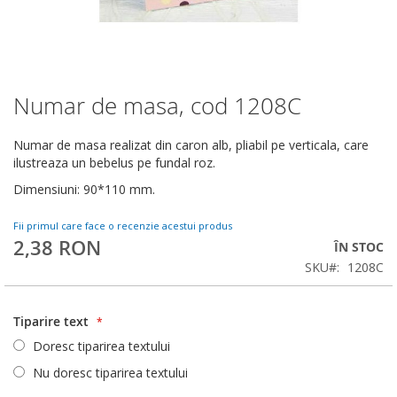
Numar de masa, cod 1208C
Skip
to
the
Numar de masa realizat din caron alb, pliabil pe verticala, care
beginning
ilustreaza un bebelus pe fundal roz.
of
Dimensiuni: 90*110 mm.
the
images
gallery
Fii primul care face o recenzie acestui produs
2,38 RON
ÎN STOC
SKU
1208C
Tiparire text
Doresc tiparirea textului
Nu doresc tiparirea textului