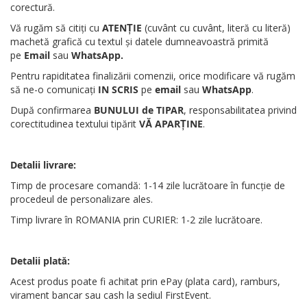
corectură.
Vă rugăm să citiți cu
ATENȚIE
(cuvânt cu cuvânt, literă cu literă)
machetă grafică cu textul și datele dumneavoastră primită
pe
Email
sau
WhatsApp
.
Pentru rapiditatea finalizării comenzii, orice modificare vă rugăm
să ne-o comunicați
IN SCRIS
pe
email
sau
WhatsApp
.
După confirmarea
BUNULUI de TIPAR
, responsabilitatea privind
corectitudinea textului tipărit
VĂ APARȚINE
.
Detalii livrare:
Timp de procesare comandă: 1-14 zile lucrătoare în funcție de
procedeul de personalizare ales.
Timp livrare în ROMANIA prin CURIER: 1-2 zile lucrătoare.
Detalii plată:
Acest produs poate fi achitat prin ePay (plata card), ramburs,
virament bancar sau cash la sediul FirstEvent.