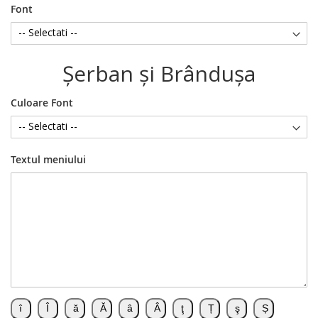
Font
Şerban şi Brânduşa
Culoare Font
Textul meniului