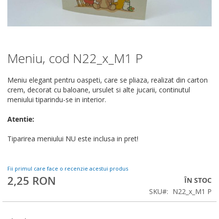
Meniu, cod N22_x_M1 P
Skip
to
the
Meniu elegant pentru oaspeti, care se pliaza, realizat din carton
beginning
crem, decorat cu baloane, ursulet si alte jucarii, continutul
of
meniului tiparindu-se in interior.
the
images
Atentie:
gallery
Tiparirea meniului NU este inclusa in pret!
Fii primul care face o recenzie acestui produs
2,25 RON
ÎN STOC
SKU
N22_x_M1 P