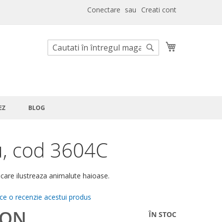
Conectare
Creati cont
Cosul meu
Cautare
Cautare
EZ
BLOG
, cod 3604C
 care ilustreaza animalute haioase.
ace o recenzie acestui produs
RON
ÎN STOC