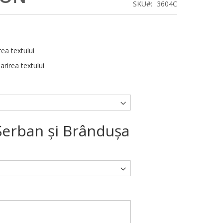
SKU
3604C
rea textului
arirea textului
Şerban şi Brânduşa