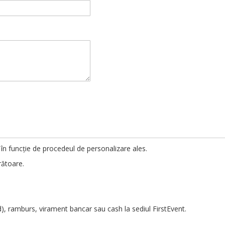
u a vă putea confirma dacă produsul este în stoc avem rugămintea sa n
ile lucrătoare, veți primi pe e-mail sau WhatsApp o machetă grafică 
literă cu literă) machetă grafică cu textul și datele dumneavoastră pr
dificare vă rugăm să ne-o comunicați
IN SCRIS
pe
email
sau
WhatsAp
ilitatea privind corectitudinea textului tipărit
VĂ APARȚINE
.
n funcție de procedeul de personalizare ales.
rătoare.
d), ramburs, virament bancar sau cash la sediul FirstEvent.