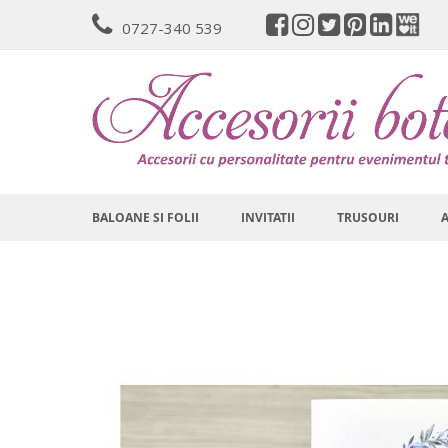
Mergeti
0727-340 539
la
Continut
BALOANE SI FOLII
INVITATII
TRUSOURI
Skip
to
the
end
of
the
images
gallery