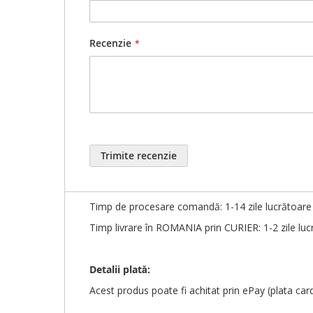
Stocurile nu sunt actualizate în timp real. Pentr
Recenzie
Personalizare produs:
După plasarea comenzii, în decurs de maxim 1-3 z
Vă rugăm să citiți cu
ATENȚIE
(cuvânt cu cuvânt, 
Pentru rapiditatea finalizării comenzii, orice mo
După confirmarea
BUNULUI de TIPAR
, responsab
Trimite recenzie
Detalii livrare:
Timp de procesare comandă: 1-14 zile lucrătoare î
Timp livrare în ROMANIA prin CURIER: 1-2 zile luc
Detalii plată:
Acest produs poate fi achitat prin ePay (plata car