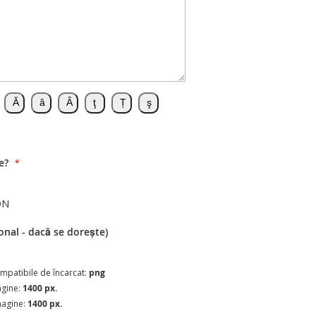
e?
ON
onal - dacă se dorește)
compatibile de încarcat:
png
agine:
1400 px.
magine:
1400 px.