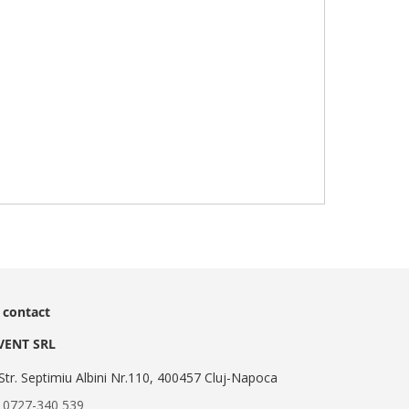
 contact
EVENT SRL
Str. Septimiu Albini Nr.110, 400457 Cluj-Napoca
:
0727-340 539