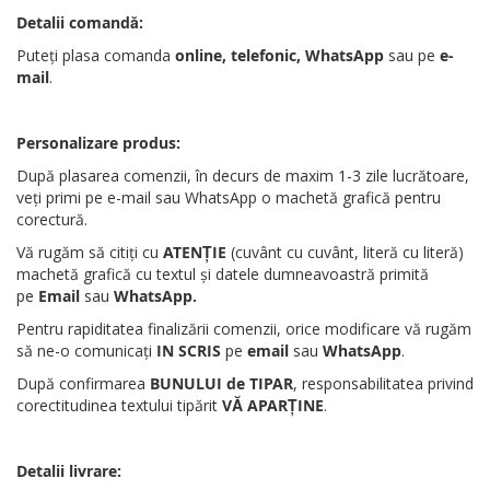
Detalii comandă:
Puteți plasa comanda
online, telefonic, WhatsApp
sau pe
e-
mail
.
Personalizare produs:
După plasarea comenzii, în decurs de maxim 1-3 zile lucrătoare,
veți primi pe e-mail sau WhatsApp o machetă grafică pentru
corectură.
Vă rugăm să citiți cu
ATENȚIE
(cuvânt cu cuvânt, literă cu literă)
machetă grafică cu textul și datele dumneavoastră primită
pe
Email
sau
WhatsApp
.
Pentru rapiditatea finalizării comenzii, orice modificare vă rugăm
să ne-o comunicați
IN SCRIS
pe
email
sau
WhatsApp
.
După confirmarea
BUNULUI de TIPAR
, responsabilitatea privind
corectitudinea textului tipărit
VĂ APARȚINE
.
Detalii livrare: