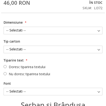
46,00 RON
ÎN STOC
SKU
LI372
Dimensiune
Tip carton
Tiparire text
Doresc tiparirea textului
Nu doresc tiparirea textului
Font
Şerban şi Brânduşa