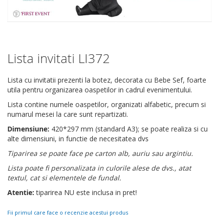
Lista invitati LI372
Skip
to
the
Lista cu invitatii prezenti la botez, decorata cu Bebe Sef, foarte
beginning
utila pentru organizarea oaspetilor in cadrul evenimentului.
of
Lista contine numele oaspetilor, organizati alfabetic, precum si
the
numarul mesei la care sunt repartizati.
images
gallery
Dimensiune:
420*297 mm (standard A3); se poate realiza si cu
alte dimensiuni, in functie de necesitatea dvs
Tiparirea se poate face pe carton alb, auriu sau argintiu.
Lista poate fi personalizata in culorile alese de dvs., atat
textul, cat si elementele de fundal.
Atentie:
tiparirea NU este inclusa in pret!
Fii primul care face o recenzie acestui produs