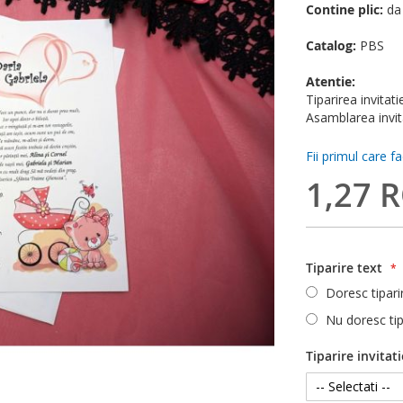
Contine plic:
da
Catalog:
PBS
Atentie:
Tiparirea invitati
Asamblarea invita
Fii primul care f
1,27 
Tiparire text
Doresc tipari
Nu doresc tip
Tiparire invitati