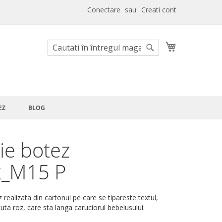
Conectare
Creati cont
Cosul meu
Cautare
Cautare
EZ
BLOG
tie botez
x_M15 P
z realizata din cartonul pe care se tipareste textul,
uta roz, care sta langa caruciorul bebelusului.