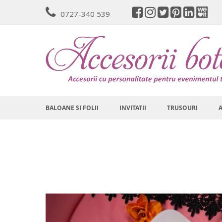
Mergeti
0727-340 539
la
Continut
BALOANE SI FOLII
INVITATII
TRUSOURI
Skip
to
the
end
of
the
images
gallery