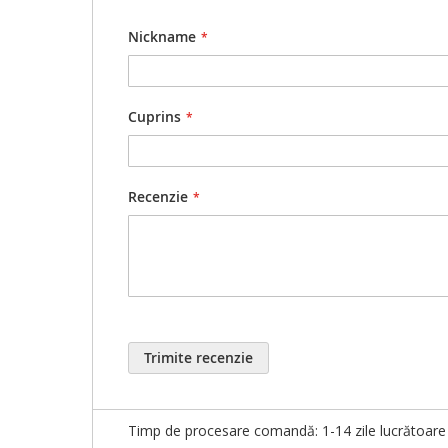
Asamblarea NU este inclusă în preț, decât dacă ați
Nickname
Detalii comandă:
Comanda minimă de 100 buc se aplică în cazul pers
Cuprins
Puteți plasa comanda
online, telefonic, Whats
Stocurile nu sunt actualizate în timp real. Pentr
Recenzie
Personalizare produs:
După plasarea comenzii, în decurs de maxim 1-3 z
Vă rugăm să citiți cu
ATENȚIE
(cuvânt cu cuvânt, 
Pentru rapiditatea finalizării comenzii, orice mo
După confirmarea
BUNULUI de TIPAR
, responsab
Trimite recenzie
Detalii livrare:
Timp de procesare comandă: 1-14 zile lucrătoare î