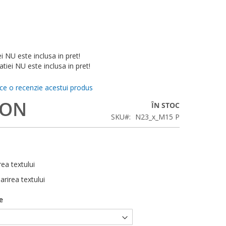
ei NU este inclusa in pret!
tiei NU este inclusa in pret!
ace o recenzie acestui produs
RON
ÎN STOC
SKU
N23_x_M15 P
rea textului
arirea textului
e