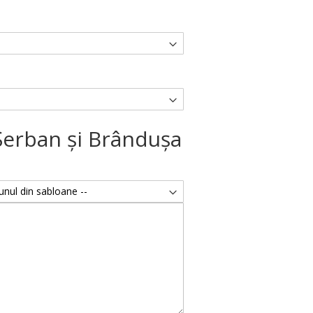
Şerban şi Brânduşa