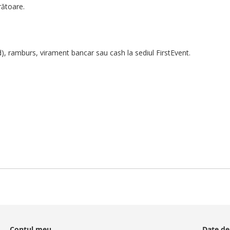
rătoare.
d), ramburs, virament bancar sau cash la sediul FirstEvent.
Contul meu
Date de