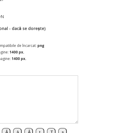
ON
onal - dacă se dorește)
compatibile de încarcat:
png
agine:
1400 px.
magine:
1400 px.