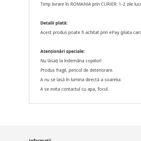
Timp livrare în ROMANIA prin CURIER: 1-2 zile luc
Detalii plată:
Acest produs poate fi achitat prin ePay (plata car
Atenționări
speciale
:
Nu lăsați la îndemâna copiilor!
Produs fragil, pericol de deteriorare.
A nu se lasă în lumina directă a soarelui.
A se evita contactul cu apa, focul.
Informatii