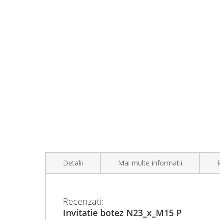
Detalii
Mai multe informatii
Mai
Informații generale produs:
Greutate (kg)
0.100000
Recenzati:
multe
Tipărirea invitației, a plicului și a etichetei NU sun
Invitatie botez N23_x_M15 P
informatii