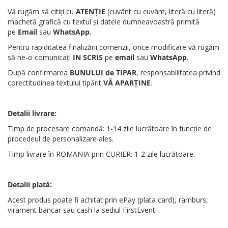
Vă rugăm să citiți cu
ATENȚIE
(cuvânt cu cuvânt, literă cu literă)
machetă grafică cu textul și datele dumneavoastră primită
pe
Email
sau
WhatsApp
.
Pentru rapiditatea finalizării comenzii, orice modificare vă rugăm
să ne-o comunicați
IN SCRIS
pe
email
sau
WhatsApp
.
După confirmarea
BUNULUI de TIPAR
, responsabilitatea privind
corectitudinea textului tipărit
VĂ APARȚINE
.
Detalii livrare:
Timp de procesare comandă: 1-14 zile lucrătoare în funcție de
procedeul de personalizare ales.
Timp livrare în ROMANIA prin CURIER: 1-2 zile lucrătoare.
Detalii plată:
Acest produs poate fi achitat prin ePay (plata card), ramburs,
virament bancar sau cash la sediul FirstEvent.