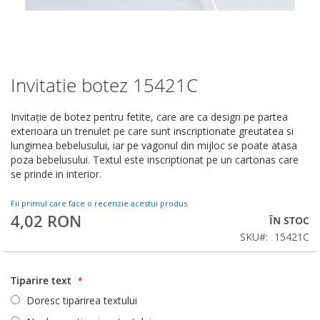
Invitatie botez 15421C
Skip
to
the
Invitaţie de botez pentru fetite, care are ca design pe partea
beginning
exterioara un trenulet pe care sunt inscriptionate greutatea si
of
lungimea bebelusului, iar pe vagonul din mijloc se poate atasa
the
poza bebelusului. Textul este inscriptionat pe un cartonas care
images
se prinde in interior.
gallery
Fii primul care face o recenzie acestui produs
4,02 RON
ÎN STOC
SKU
15421C
Tiparire text
Doresc tiparirea textului