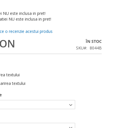
ei NU este inclusa in pret!
tiei NU este inclusa in pret!
ace o recenzie acestui produs
RON
ÎN STOC
SKU
8044B
rea textului
arirea textului
e