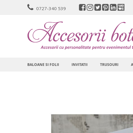
Mergeti
0727-340 539
la
Continut
BALOANE SI FOLII
INVITATII
TRUSOURI
Skip
to
the
end
of
the
images
gallery