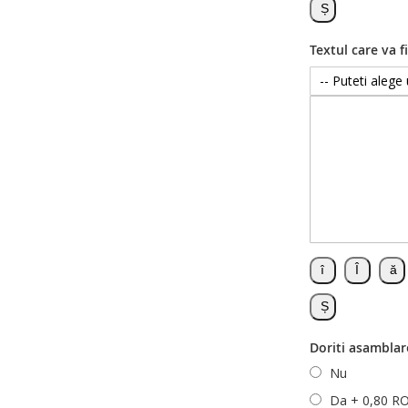
Textul care va fi
Doriti asamblar
Nu
Da
+
0,80 R