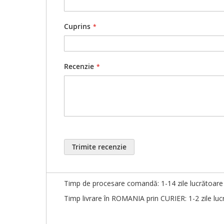
Detalii comandă:
Comanda minimă de 100 buc se aplică în cazul pers
Cuprins
Puteți plasa comanda
online, telefonic, Whats
Stocurile nu sunt actualizate în timp real. Pentr
Recenzie
Personalizare produs:
După plasarea comenzii, în decurs de maxim 1-3 z
Vă rugăm să citiți cu
ATENȚIE
(cuvânt cu cuvânt, 
Pentru rapiditatea finalizării comenzii, orice mo
După confirmarea
BUNULUI de TIPAR
, responsab
Trimite recenzie
Detalii livrare:
Timp de procesare comandă: 1-14 zile lucrătoare î
Timp livrare în ROMANIA prin CURIER: 1-2 zile luc