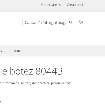
Conectare
Creati cont
Cosul meu
Cautare
Cautare
EZ
BLOG
tie botez 8044B
z in forma de scutec, decorata cu picioruse roz.
a