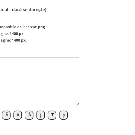
onal - dacă se dorește)
compatibile de încarcat:
png
agine:
1400 px.
magine:
1400 px.