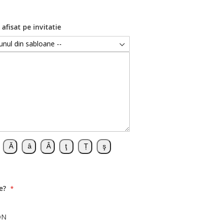
 afisat pe invitatie
e?
ON