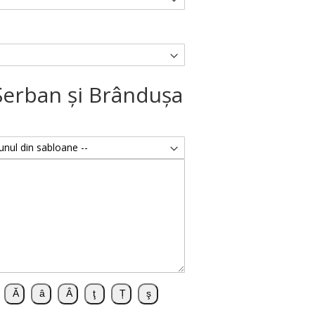
Şerban şi Brânduşa