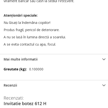
virament bancar sau cash la sediul FirstEvent.
Atenționări
speciale
:
Nu lăsați la îndemâna copiilor!
Produs fragil, pericol de deteriorare.
A nu se lasă în lumina directă a soarelui.
A se evita contactul cu apa, focul.
Mai multe informatii
Mai
0.100000
multe
informatii
Recenzii
Recenzati:
Invitatie botez 612 H