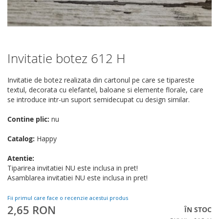
Invitatie botez 612 H
Skip
to
the
Invitatie de botez realizata din cartonul pe care se tipareste
beginning
textul, decorata cu elefantel, baloane si elemente florale, care
of
se introduce intr-un suport semidecupat cu design similar.
the
images
Contine plic:
nu
gallery
Catalog:
Happy
Atentie:
Tiparirea invitatiei NU este inclusa in pret!
Asamblarea invitatiei NU este inclusa in pret!
Fii primul care face o recenzie acestui produs
2,65 RON
ÎN STOC