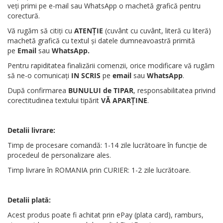
veți primi pe e-mail sau WhatsApp o machetă grafică pentru
corectură.
Vă rugăm să citiți cu
ATENȚIE
(cuvânt cu cuvânt, literă cu literă)
machetă grafică cu textul și datele dumneavoastră primită
pe
Email
sau
WhatsApp
.
Pentru rapiditatea finalizării comenzii, orice modificare vă rugăm
să ne-o comunicați
IN SCRIS
pe
email
sau
WhatsApp
.
După confirmarea
BUNULUI de TIPAR
, responsabilitatea privind
corectitudinea textului tipărit
VĂ APARȚINE
.
Detalii livrare:
Timp de procesare comandă: 1-14 zile lucrătoare în funcție de
procedeul de personalizare ales.
Timp livrare în ROMANIA prin CURIER: 1-2 zile lucrătoare.
Detalii plată:
Acest produs poate fi achitat prin ePay (plata card), ramburs,