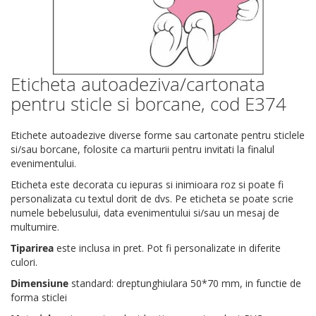
Eticheta autoadeziva/cartonata
Skip
to
pentru sticle si borcane, cod E374
the
beginning
Etichete autoadezive diverse forme sau cartonate pentru sticlele
of
si/sau borcane, folosite ca marturii pentru invitati la finalul
the
evenimentului.
images
gallery
Eticheta este decorata cu iepuras si inimioara roz si poate fi
personalizata cu textul dorit de dvs. Pe eticheta se poate scrie
numele bebelusului, data evenimentului si/sau un mesaj de
multumire.
Tiparirea
este inclusa in pret. Pot fi personalizate in diferite
culori.
Dimensiune
standard: dreptunghiulara 50*70 mm, in functie de
forma sticlei