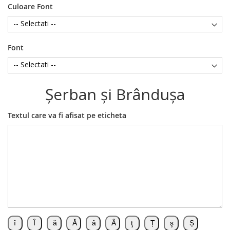
Culoare Font
Font
Şerban şi Brânduşa
Textul care va fi afisat pe eticheta