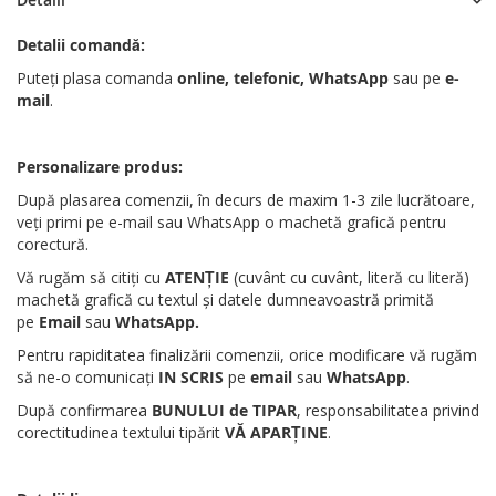
Detalii comandă:
Puteți plasa comanda
online, telefonic, WhatsApp
sau pe
e-
mail
.
Personalizare produs:
După plasarea comenzii, în decurs de maxim 1-3 zile lucrătoare,
veți primi pe e-mail sau WhatsApp o machetă grafică pentru
corectură.
Vă rugăm să citiți cu
ATENȚIE
(cuvânt cu cuvânt, literă cu literă)
machetă grafică cu textul și datele dumneavoastră primită
pe
Email
sau
WhatsApp
.
Pentru rapiditatea finalizării comenzii, orice modificare vă rugăm
să ne-o comunicați
IN SCRIS
pe
email
sau
WhatsApp
.
După confirmarea
BUNULUI de TIPAR
, responsabilitatea privind
corectitudinea textului tipărit
VĂ APARȚINE
.