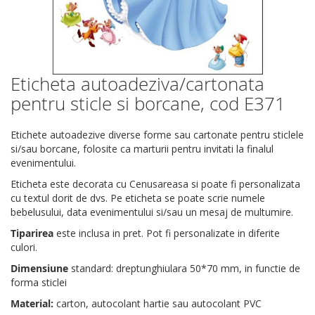
Eticheta autoadeziva/cartonata
Skip
to
pentru sticle si borcane, cod E371
the
beginning
Etichete autoadezive diverse forme sau cartonate pentru sticlele
of
si/sau borcane, folosite ca marturii pentru invitati la finalul
the
evenimentului.
images
gallery
Eticheta este decorata cu Cenusareasa si poate fi personalizata
cu textul dorit de dvs. Pe eticheta se poate scrie numele
bebelusului, data evenimentului si/sau un mesaj de multumire.
Tiparirea
este inclusa in pret. Pot fi personalizate in diferite
culori.
Dimensiune
standard: dreptunghiulara 50*70 mm, in functie de
forma sticlei
Material:
carton, autocolant hartie sau autocolant PVC