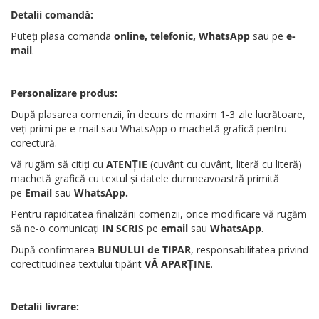
Detalii comandă:
Puteți plasa comanda
online, telefonic, WhatsApp
sau pe
e-
mail
.
Personalizare produs:
După plasarea comenzii, în decurs de maxim 1-3 zile lucrătoare,
veți primi pe e-mail sau WhatsApp o machetă grafică pentru
corectură.
Vă rugăm să citiți cu
ATENȚIE
(cuvânt cu cuvânt, literă cu literă)
machetă grafică cu textul și datele dumneavoastră primită
pe
Email
sau
WhatsApp
.
Pentru rapiditatea finalizării comenzii, orice modificare vă rugăm
să ne-o comunicați
IN SCRIS
pe
email
sau
WhatsApp
.
După confirmarea
BUNULUI de TIPAR
, responsabilitatea privind
corectitudinea textului tipărit
VĂ APARȚINE
.
Detalii livrare: