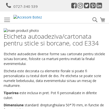
Mergeti
0727-340 539
la
Continut
Cauta
Co
Skip
Eticheta autoadeziva/cartonata
to
Skip
the
to
pentru sticle si borcane, cod E334
end
the
of
beginning
Etichete autoadezive diverse forme sau cartonate pentru sticlele
the
of
si/sau borcane, folosite ca marturii pentru invitati la finalul
images
the
evenimentului.
gallery
images
gallery
Eticheta este decorata cu elemente florale si poate fi
personalizata cu textul dorit de dvs. Pe eticheta se poate scrie
numele bebelusului, data evenimentului si/sau un mesaj de
multumire.
Tiparirea
este inclusa in pret. Pot fi personalizate in diferite
culori.
Dimensiune
standard: dreptunghiulara 50*70 mm, in functie de