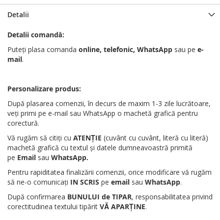
Detalii
Detalii comandă:
Puteți plasa comanda
online, telefonic, WhatsApp
sau pe
e-
mail
.
Personalizare produs:
După plasarea comenzii, în decurs de maxim 1-3 zile lucrătoare,
veți primi pe e-mail sau WhatsApp o machetă grafică pentru
corectură.
Vă rugăm să citiți cu
ATENȚIE
(cuvânt cu cuvânt, literă cu literă)
machetă grafică cu textul și datele dumneavoastră primită
pe
Email
sau
WhatsApp
.
Pentru rapiditatea finalizării comenzii, orice modificare vă rugăm
să ne-o comunicați
IN SCRIS
pe
email
sau
WhatsApp
.
După confirmarea
BUNULUI de TIPAR
, responsabilitatea privind
corectitudinea textului tipărit
VĂ APARȚINE
.