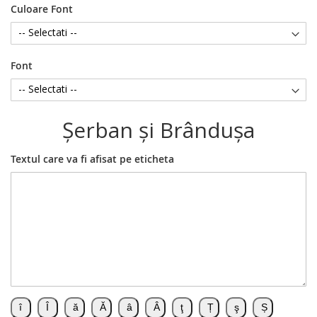
Culoare Font
Font
Şerban şi Brânduşa
Textul care va fi afisat pe eticheta