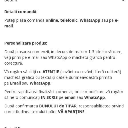
Detalii comandă:
Puteți plasa comanda
online, telefonic, WhatsApp
sau pe
e-
mail
.
Personalizare produs:
După plasarea comenzii, în decurs de maxim 1-3 zile lucrătoare,
veți primi pe e-mail sau WhatsApp o machetă grafică pentru
corectură.
Vă rugăm să citiți cu
ATENȚIE
(cuvânt cu cuvânt, literă cu literă)
machetă grafică cu textul și datele dumneavoastră primită
pe
Email
sau
WhatsApp
.
Pentru rapiditatea finalizării comenzii, orice modificare vă rugăm
să ne-o comunicați
IN SCRIS
pe
email
sau
WhatsApp
.
După confirmarea
BUNULUI de TIPAR
, responsabilitatea privind
corectitudinea textului tipărit
VĂ APARȚINE
.