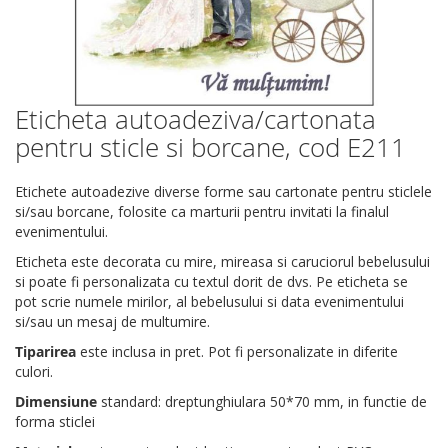
Eticheta autoadeziva/cartonata
Skip
to
pentru sticle si borcane, cod E211
the
beginning
Etichete autoadezive diverse forme sau cartonate pentru sticlele
of
si/sau borcane, folosite ca marturii pentru invitati la finalul
the
evenimentului.
images
gallery
Eticheta este decorata cu mire, mireasa si caruciorul bebelusului
si poate fi personalizata cu textul dorit de dvs. Pe eticheta se
pot scrie numele mirilor, al bebelusului si data evenimentului
si/sau un mesaj de multumire.
Tiparirea
este inclusa in pret. Pot fi personalizate in diferite
culori.
Dimensiune
standard: dreptunghiulara 50*70 mm, in functie de
forma sticlei