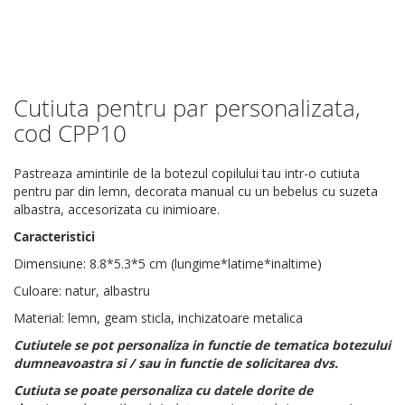
Cutiuta pentru par personalizata,
Skip
to
cod CPP10
the
beginning
Pastreaza amintirile de la botezul copilului tau intr-o cutiuta
of
pentru par din lemn, decorata manual cu un bebelus cu suzeta
the
albastra, accesorizata cu inimioare.
images
gallery
Caracteristici
Dimensiune: 8.8*5.3*5 cm (lungime*latime*inaltime)
Culoare: natur, albastru
Material: lemn, geam sticla, inchizatoare metalica
Cutiutele se pot personaliza in functie de tematica botezului
dumneavoastra si / sau in functie de solicitarea dvs.
Cutiuta se poate personaliza cu datele dorite de