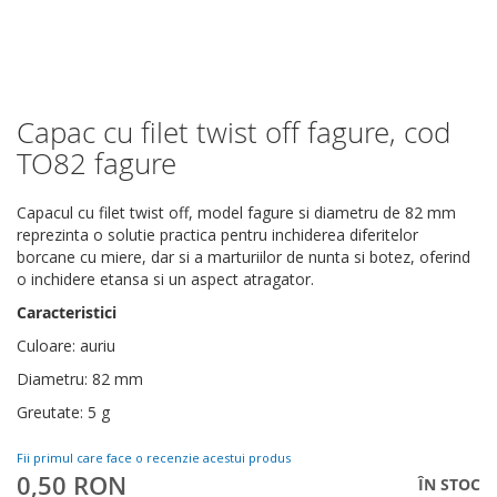
Capac cu filet twist off fagure, cod
Skip
to
TO82 fagure
the
beginning
Capacul cu filet twist off, model fagure si diametru de 82 mm
of
reprezinta o solutie practica pentru inchiderea diferitelor
the
borcane cu miere, dar si a marturiilor de nunta si botez, oferind
images
o inchidere etansa si un aspect atragator.
gallery
Caracteristici
Culoare: auriu
Diametru: 82 mm
Greutate: 5 g
Fii primul care face o recenzie acestui produs
0,50 RON
ÎN STOC