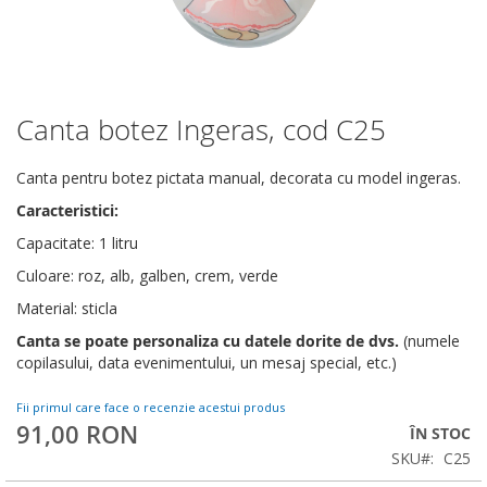
Canta botez Ingeras, cod C25
Skip
to
the
Canta pentru botez pictata manual, decorata cu model ingeras.
beginning
Caracteristici:
of
the
Capacitate: 1 litru
images
Culoare: roz, alb, galben, crem, verde
gallery
Material: sticla
Canta se poate personaliza cu datele dorite de dvs.
(numele
copilasului, data evenimentului, un mesaj special, etc.)
Fii primul care face o recenzie acestui produs
91,00 RON
ÎN STOC
SKU
C25