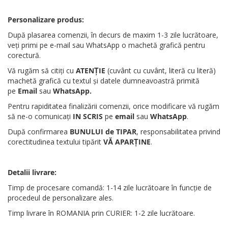
Personalizare produs:
După plasarea comenzii, în decurs de maxim 1-3 zile lucrătoare,
veți primi pe e-mail sau WhatsApp o machetă grafică pentru
corectură.
Vă rugăm să citiți cu
ATENȚIE
(cuvânt cu cuvânt, literă cu literă)
machetă grafică cu textul și datele dumneavoastră primită
pe
Email
sau
WhatsApp
.
Pentru rapiditatea finalizării comenzii, orice modificare vă rugăm
să ne-o comunicați
IN SCRIS
pe
email
sau
WhatsApp
.
După confirmarea
BUNULUI de TIPAR
, responsabilitatea privind
corectitudinea textului tipărit
VĂ APARȚINE
.
Detalii livrare:
Timp de procesare comandă: 1-14 zile lucrătoare în funcție de
procedeul de personalizare ales.
Timp livrare în ROMANIA prin CURIER: 1-2 zile lucrătoare.