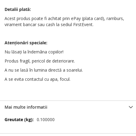
Detalii plată:
Acest produs poate fi achitat prin ePay (plata card), ramburs,
virament bancar sau cash la sediul FirstEvent.
Atenționări
speciale
:
Nu lăsați la îndemâna copiilor!
Produs fragil, pericol de deteriorare.
A nu se lasă în lumina directă a soarelui.
A se evita contactul cu apa, focul.
Mai multe informatii
Mai
0.100000
multe
informatii