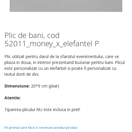
Plic de bani, cod
Skip
to
52011_money_x_elefantel P
the
beginning
Plic utilizat pentru darul de la sfarsitul evenimentului, care se
of
pliaza in doua, in interior prezentand buzunar pentru bani. Plicul
the
este personalizat cu un elefantel si poate fi personalizat cu
images
textul dorit de dvs.
gallery
Dimensiune:
20*9 cm (pliat)
Atentie:
Tiparirea plicului NU este inclusa in pret!
Fii primul care face o recenzie acestui produs