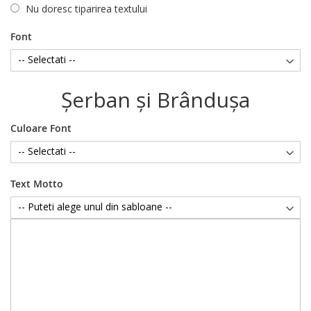
Nu doresc tiparirea textului
Font
Şerban şi Brânduşa
Culoare Font
Text Motto