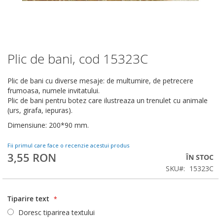
Plic de bani, cod 15323C
Skip
to
the
Plic de bani cu diverse mesaje: de multumire, de petrecere
beginning
frumoasa, numele invitatului.
of
Plic de bani pentru botez care ilustreaza un trenulet cu animale
the
(urs, girafa, iepuras).
images
Dimensiune: 200*90 mm.
gallery
Fii primul care face o recenzie acestui produs
3,55 RON
ÎN STOC
SKU
15323C
Tiparire text
Doresc tiparirea textului