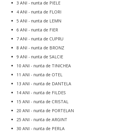
3 ANI - nunta de PIELE
4 ANI - nunta de FLORI
5 ANI - nunta de LEMN
6 ANI - nunta de FIER
7 ANI - nunta de CUPRU
8 ANI - nunta de BRONZ
9 ANI - nunta de SALCIE
10 ANI - nunta de TINICHEA
11 ANI - nunta de OTEL
13 ANI - nunta de DANTELA
14 ANI - nunta de FILDES
15 ANI - nunta de CRISTAL
20 ANI - nunta de PORTELAN
25 ANI - nunta de ARGINT
30 ANI - nunta de PERLA