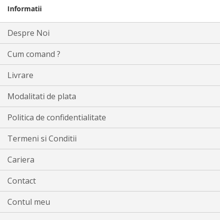
Informatii
Despre Noi
Cum comand ?
Livrare
Modalitati de plata
Politica de confidentialitate
Termeni si Conditii
Cariera
Contact
Contul meu