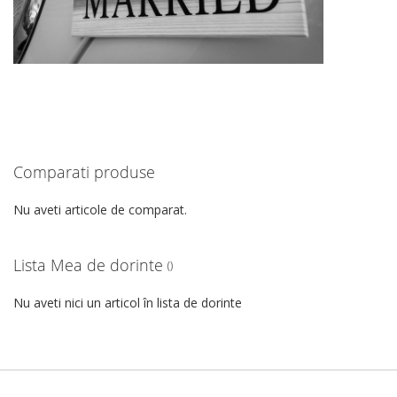
Comparati produse
Nu aveti articole de comparat.
Lista Mea de dorinte
Nu aveti nici un articol în lista de dorinte