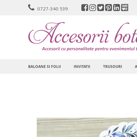
Mergeti
0727-340 539
la
Continut
BALOANE SI FOLII
INVITATII
TRUSOURI
Skip
to
the
end
of
the
images
gallery