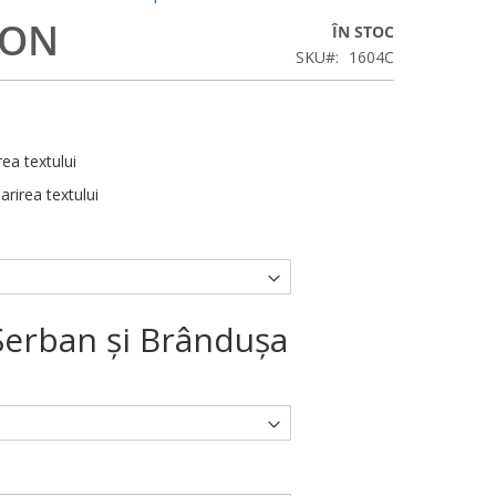
RON
ÎN STOC
SKU
1604C
rea textului
arirea textului
Şerban şi Brânduşa