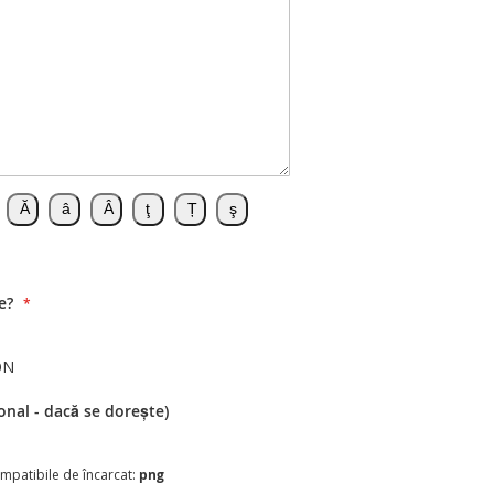
e?
ON
onal - dacă se dorește)
compatibile de încarcat:
png