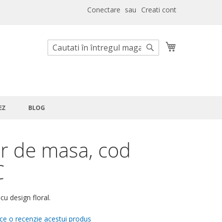
Conectare
Creati cont
Cosul meu
Cautare
Cautare
EZ
BLOG
 de masa, cod
C
u design floral.
ace o recenzie acestui produs