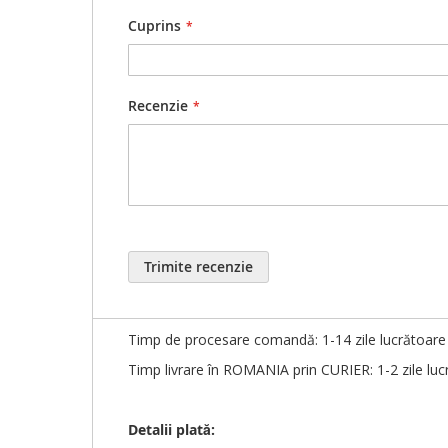
Comanda minimă de 100 buc se aplică în cazul pers
Cuprins
Puteți plasa comanda
online, telefonic, Whats
Stocurile nu sunt actualizate în timp real. Pentr
Recenzie
Personalizare produs:
După plasarea comenzii, în decurs de maxim 1-3 z
Vă rugăm să citiți cu
ATENȚIE
(cuvânt cu cuvânt, 
Pentru rapiditatea finalizării comenzii, orice mo
După confirmarea
BUNULUI de TIPAR
, responsab
Trimite recenzie
Detalii livrare:
Timp de procesare comandă: 1-14 zile lucrătoare î
Timp livrare în ROMANIA prin CURIER: 1-2 zile luc
Detalii plată: