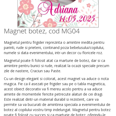
Magnet botez, cod MG04
Skip
to
the
Magnetul pentru frigider reprezinta o amintire inedita pentru
beginning
parinti, rude si prieteni, continand poza bebelusului/copilului,
of
numele si data evenimentului, intr-un decor cu floricele roz.
the
Magnetul poate fi folosit atat ca marturie de botez, dar si ca
images
amintire pentru bunici si rude, realizat la ocazii speciale precum
gallery
zile de nastere, Craciun sau Paste.
Cu un design elegant si colorat, acest magnet va aduce o nota
magica. Fie ca il asezati pe frigider sau pe o tabla magnetica,
acest obiect decorativ va fi mereu acolo pentru a va aduce
aminte de momentele fericite petrecute alaturi de cei dragi.
Este realizat dintr-un material durabil si rezistent, care va
permite sa va bucurati de amintirea speciala a evenimentului de
botez al copilului vostru timp indelungat. Magnetul pentru botez
poate fi folosit cu succes si ca marturie de botez, oferindu-le