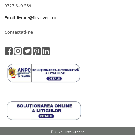
0727-340 539
Email: livrare@firstevent.ro
Contactati-ne
© 2024 FirstEvent.ro