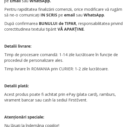
pe
Email
sau
WhatsApp
.
Pentru rapiditatea finalizării comenzii, orice modificare vă rugăm
să ne-o comunicați
IN SCRIS
pe
email
sau
WhatsApp
.
După confirmarea
BUNULUI de TIPAR
, responsabilitatea privind
corectitudinea textului tipărit
VĂ APARȚINE
.
Detalii livrare:
Timp de procesare comandă: 1-14 zile lucrătoare în funcție de
procedeul de personalizare ales.
Timp livrare în ROMANIA prin CURIER: 1-2 zile lucrătoare.
Detalii plată:
Acest produs poate fi achitat prin ePay (plata card), ramburs,
virament bancar sau cash la sediul FirstEvent.
Atenționări
speciale
:
Nu lăsați la îndemâna copiilor!