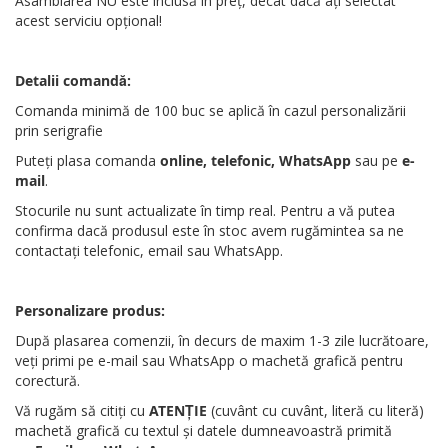
Asamblarea NU este inclusă în preț, decât dacă ați selectat
acest serviciu opțional!
Detalii comandă:
Comanda minimă de 100 buc se aplică în cazul personalizării
prin serigrafie
Puteți plasa comanda
online, telefonic, WhatsApp
sau pe
e-
mail
.
Stocurile nu sunt actualizate în timp real. Pentru a vă putea
confirma dacă produsul este în stoc avem rugămintea sa ne
contactați telefonic, email sau WhatsApp.
Personalizare produs:
După plasarea comenzii, în decurs de maxim 1-3 zile lucrătoare,
veți primi pe e-mail sau WhatsApp o machetă grafică pentru
corectură.
Vă rugăm să citiți cu
ATENȚIE
(cuvânt cu cuvânt, literă cu literă)
machetă grafică cu textul și datele dumneavoastră primită