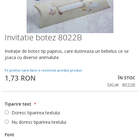
Invitatie botez 8022B
Skip
to
the
Invitaţie de botez tip papirus, care ilustreaza un bebelus ce se
beginning
joaca cu diverse animalute.
of
the
Fii primul care face o recenzie acestui produs
images
1,73 RON
ÎN STOC
gallery
SKU
8022B
Tiparire text
Doresc tiparirea textului
Nu doresc tiparirea textului
Font