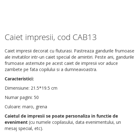
Caiet impresii, cod CAB13
Skip
to
the
Caiet impresii decorat cu fluturasi. Pastreaza gandurile frumoase
beginning
ale invitatilor intr-un caiet special de amintiri. Peste ani, gandurile
of
frumoase asternute pe acest caiet de impresii vor aduce
the
zambete pe fata copilului si a dumneavoastra.
images
Caracteristici:
gallery
Dimensiune: 21.5*19.5 cm
Numar pagini: 50
Culoare: maro, grena
Caietul de impresii se poate personaliza in functie de
eveniment
(cu numele copilasului, data evenimentului, un
mesaj special, etc).