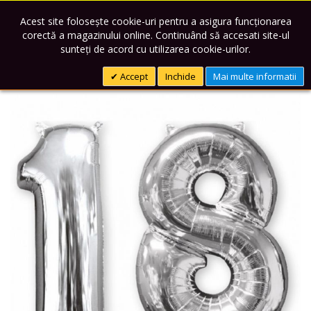
Mergeti
0727-340 539
la
Acest site folosește cookie-uri pentru a asigura funcționarea
Continut
corectă a magazinului online. Continuând să accesati site-ul
sunteți de acord cu utilizarea cookie-urilor.
Cauta
Co
Accept
Inchide
Mai multe informatii
Skip
to
the
end
of
the
images
gallery