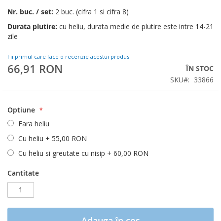
Nr. buc. / set:
2 buc. (cifra 1 si cifra 8)
Durata plutire:
cu heliu, durata medie de plutire este intre 14-21
zile
Fii primul care face o recenzie acestui produs
66,91 RON
ÎN STOC
SKU
33866
Optiune
Fara heliu
Cu heliu
+
55,00 RON
Cu heliu si greutate cu nisip
+
60,00 RON
Cantitate
Adauga în cos