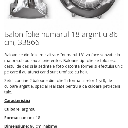
Balon folie numarul 18 argintiu 86
Skip
to
cm, 33866
the
beginning
Baloanele din folie metalizate "numarul 18" va face senzatie la
of
majoratul tau sau al prietenilor. Baloane tip folie se folosesc
the
destul de des si la sedintele foto datorita formei si efectului unic
images
pe care il au atunci cand sunt umflate cu heliu.
gallery
Setul contine 2 baloane din folie în forma cifrelor 1 și 8, de
culoare argintie, special realizate pentru a da culoare petrecerii
tale.
Caracteristici
Culoare:
argintiu
Forma:
numarul 18
Dimensiune:
86 cm inaltime